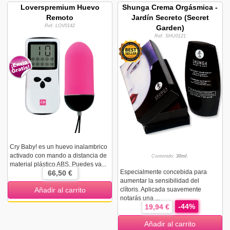
Loverspremium Huevo
Shunga Crema Orgásmica -
Remoto
Jardín Secreto (Secret
Ref. LOV0142
Garden)
Ref. SHU0121
Cry Baby! es un huevo inalambrico
activado con mando a distancia de
Contenido:
30ml.
material plástico ABS. Puedes va...
Especialmente concebida para
66,50 €
aumentar la sensibilidad del
clítoris. Aplicada suavemente
Añadir al carrito
notarás una ...
-44%
19,94 €
Añadir al carrito