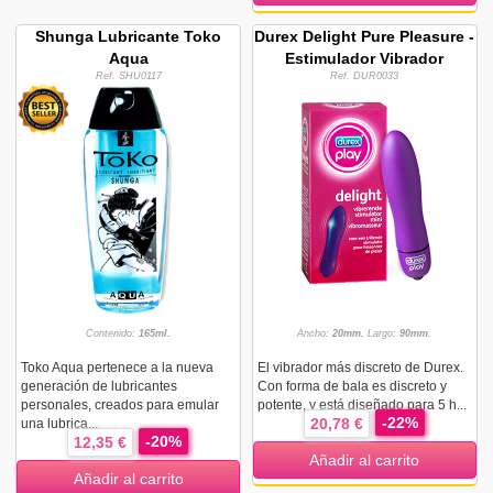
Shunga Lubricante Toko
Durex Delight Pure Pleasure -
Aqua
Estimulador Vibrador
Ref. SHU0117
Ref. DUR0033
Contenido:
165ml.
Ancho:
20mm.
Largo:
90mm.
Toko Aqua pertenece a la nueva
El vibrador más discreto de Durex.
generación de lubricantes
Con forma de bala es discreto y
personales, creados para emular
potente, y está diseñado para 5 h...
-22%
20,78 €
una lubrica...
-20%
12,35 €
Añadir al carrito
Añadir al carrito