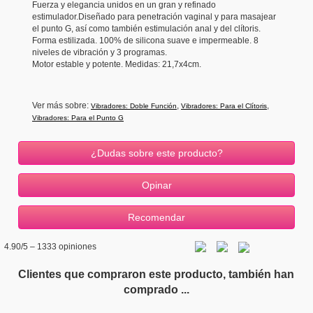
Fuerza y elegancia unidos en un gran y refinado
estimulador.Diseñado para penetración vaginal y para masajear
el punto G, así como también estimulación anal y del clítoris.
Forma estilizada. 100% de silicona suave e impermeable. 8
niveles de vibración y 3 programas.
Motor estable y potente. Medidas: 21,7x4cm.
Ver más sobre:
,
,
Vibradores: Doble Función
Vibradores: Para el Clítoris
Vibradores: Para el Punto G
¿Dudas sobre este producto?
4.90
/5 –
1333
opiniones
Clientes que compraron este producto, también han
comprado ...