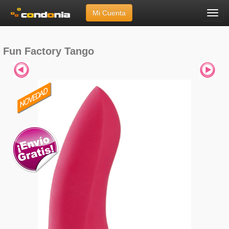
Mi Cuenta
Menú
Inicio
»
Marcas
»
Fun Factory
»
Tango
Fun Factory Tango