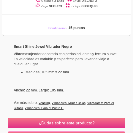
Garantía
2 años
Envío
DISCRETO
Pago
SEGURO
Incluye
OBSEQUIO
15 puntos
Bonificación:
Smart Shine Jewel Vibrador Negro
Vibromasajeador decorado con perlas brillantes y textura suave.
La velocidad es variable y es perfecto para llevar de viaje a
cualquier lugar.
Medidas; 105 mm x 22 mm
Ancho
: 22 mm.
Largo: 105 mm.
Ver más sobre:
,
,
Vending
Vibradores: Minis / Balas
Vibradores: Para el
,
Clítoris
Vibradores: Para el Punto G
¿Dudas sobre este producto?