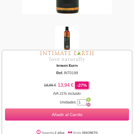
Intimate Earth
Ref.
INT0199
13,94 €
-27%
18,86 €
IVA 21% incluido
Unidades:
Añadir al Carrito
Garantía
2 años
Envío
DISCRETO