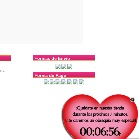
Formas de Envío
nta
Forma de Pago
¡Quédate en nuestra tienda
durante los próximos 7 minutos,
y te daremos un obsequio muy especial!
00:06:55
h