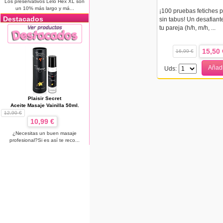
Los preservativos Lelo Hex XL son
un 10% más largo y má...
¡100 pruebas fetiches p
Destacados
sin tabus! Un desafiante
tu pareja (h/h, m/h, ...
15,50 
16,99 €
Añadi
Uds:
Plaisir Secret
Aceite Masaje Vainilla 50ml.
12,90 €
10,99 €
¿Necesitas un buen masaje
profesional?Si es así te reco...