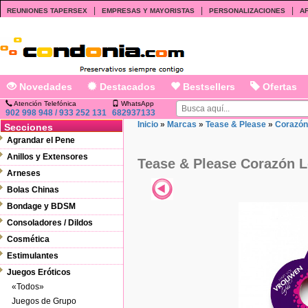
|
|
|
REUNIONES TAPERSEX
EMPRESAS Y MAYORISTAS
PERSONALIZACIONES
AF
Novedades
Destacados
Bestsellers
Ofertas
Atención Telefónica
WhatsApp
902 998 948 / 933 252 131
682937133
Inicio
»
Marcas
»
Tease & Please
»
Corazón
Secciones
Agrandar el Pene
Anillos y Extensores
Tease & Please Corazón L
Arneses
Bolas Chinas
Bondage y BDSM
Consoladores / Dildos
Cosmética
Estimulantes
Juegos Eróticos
«Todos»
Juegos de Grupo