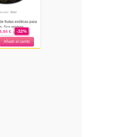
tenido:
30ml.
de frutas exóticas para
os. Sus aromas
-32%
4,94 €
entidos y una ve...
Añadir al carrito