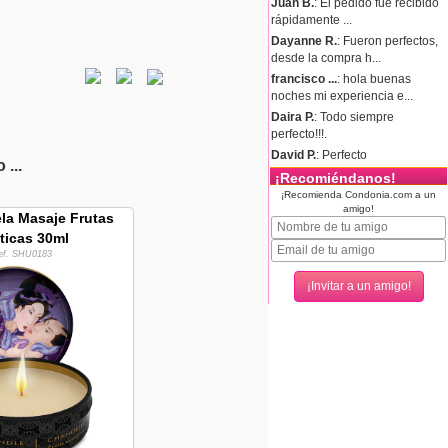
Juan B.
: El pedido fue recibido
rápidamente ...
Dayanne R.
: Fueron perfectos,
desde la compra h...
francisco ...
: hola buenas
noches mi experiencia e...
Daira P.
: Todo siempre
perfecto!!!.
David P.
: Perfecto
...
¡Recomiéndanos!
¡Recomienda Condonia.com a un
amigo!
la Masaje Frutas
ticas 30ml
ef. SHU0183