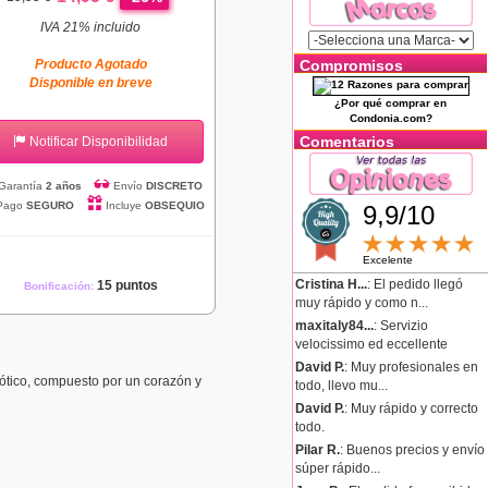
IVA 21% incluido
Producto Agotado
Compromisos
Disponible en breve
¿Por qué comprar en
Condonia.com?
Comentarios
Notificar Disponibilidad
Garantía
2 años
Envío
DISCRETO
Pago
SEGURO
Incluye
OBSEQUIO
9,9/10
Excelente
Cristina H...
: El pedido llegó
15 puntos
Bonificación:
muy rápido y como n...
maxitaly84...
: Servizio
velocissimo ed eccellente
David P.
: Muy profesionales en
ótico, compuesto por un corazón y
todo, llevo mu...
David P.
: Muy rápido y correcto
todo.
Pilar R.
: Buenos precios y envío
súper rápido...