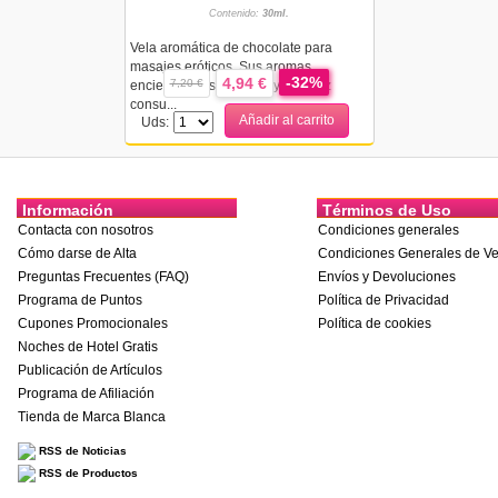
Contenido:
30ml.
Vela aromática de chocolate para
masajes eróticos. Sus aromas
-32%
4,94 €
7,20 €
encienden tus sentidos y una vez
consu...
Añadir al carrito
Uds:
Información
Términos de Uso
Contacta con nosotros
Condiciones generales
Cómo darse de Alta
Condiciones Generales de Ve
Preguntas Frecuentes (FAQ)
Envíos y Devoluciones
Programa de Puntos
Política de Privacidad
Cupones Promocionales
Política de cookies
Noches de Hotel Gratis
Publicación de Artículos
Programa de Afiliación
Tienda de Marca Blanca
RSS de Noticias
RSS de Productos