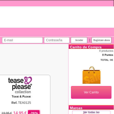
|
Carrito de Compra
0 productos
0 Puntos
TOTAL:
0€
Tease & Please
Ref.
TEA0125
Marcas
14,95 €
-26%
19,95 €