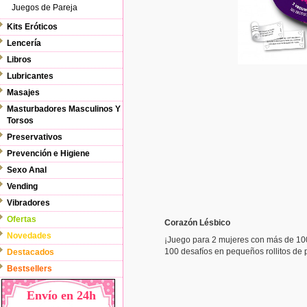
Juegos de Pareja
Kits Eróticos
Lencería
Libros
Lubricantes
Masajes
Masturbadores Masculinos Y
Torsos
Preservativos
Prevención e Higiene
Sexo Anal
Vending
Vibradores
Ofertas
Corazón Lésbico
Novedades
¡Juego para 2 mujeres con más de 100 
100 desafíos en pequeños rollitos de p
Destacados
Bestsellers
Envío en 24h