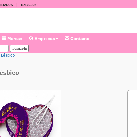
|
ILIADOS
TRABAJAR
Marcas
Empresas
Contacto
 Lésbico
ésbico