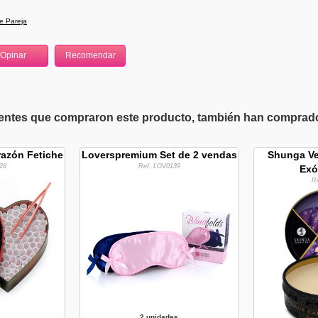
e Pareja
ientes que compraron este producto, también han comprado 
razón Fetiche
Loverspremium Set de 2 vendas
Shunga Ve
28
Ref. LOV0139
Exó
R
2 unidades