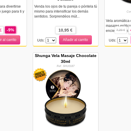
ara divertirse
Venda los ojos de tu pareja o póntela tú
 juego para ti y
mismo para intensificar los demás
Con
sentidos. Sorprendéos mút...
Vela aromática 
masajes erótic
-9%
€
10,95 €
7,20 €
encienden tus s
r al carrito
Añadir al carrito
Uds:
Uds:
Shunga Vela Masaje Chocolate
30ml
Ref. SHU0187