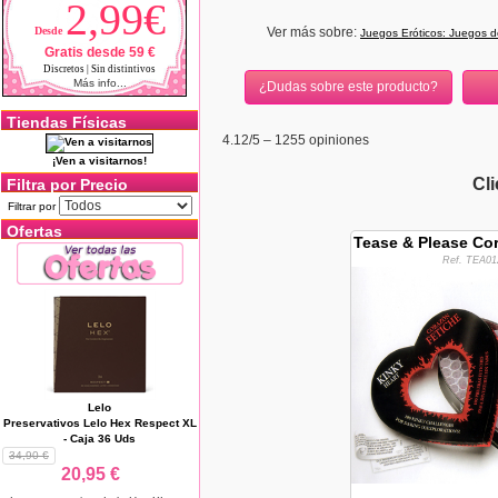
2,99€
Desde
Ver más sobre:
Juegos Eróticos: Juegos d
Gratis desde 59 €
Discretos | Sin distintivos
Más info...
¿Dudas sobre este producto?
Tiendas Físicas
4.12
/5 –
1255
opiniones
¡Ven a visitarnos!
Cl
Filtra por Precio
Filtrar por
Ofertas
Tease & Please Co
Ref. TEA01
Lelo
Preservativos Lelo Hex Respect XL
- Caja 36 Uds
34,90 €
20,95 €