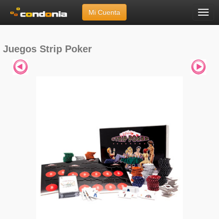
Mi Cuenta
Menú
Inicio
»
Marcas
»
Juegos
»
Strip Poker
Juegos Strip Poker