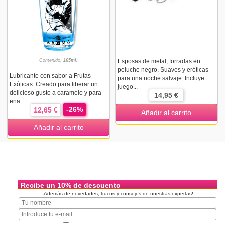
Contenido:
165ml.
Esposas de metal, forradas en
peluche negro. Suaves y eróticas
Lubricante con sabor a Frutas
para una noche salvaje. Incluye
Exóticas. Creado para liberar un
juego...
delicioso gusto a caramelo y para
14,95 €
ena...
-26%
12,65 €
Añadir al carrito
Añadir al carrito
Recibe un 10% de descuento
¡Además de novedades, trucos y consejos de nuestras expertas!