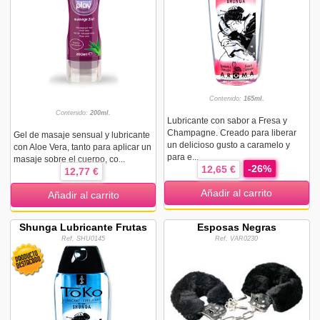
Contenido:
165ml.
Contenido:
200ml.
Lubricante con sabor a Fresa y
Champagne. Creado para liberar
Gel de masaje sensual y lubricante
un delicioso gusto a caramelo y
con Aloe Vera, tanto para aplicar un
para e...
masaje sobre el cuerpo, co...
-26%
12,65 €
12,77 €
Añadir al carrito
Añadir al carrito
Shunga Lubricante Frutas
Esposas Negras
Ref. SHU0145
Ref. VAR0230