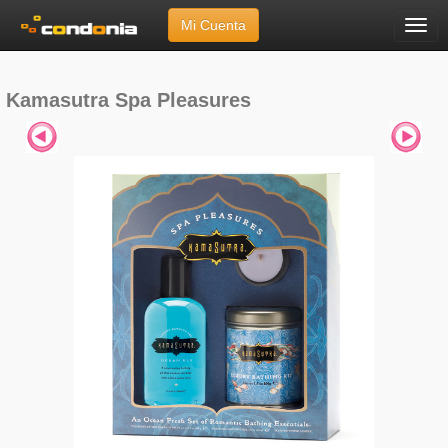
Mi Cuenta
Menú
Inicio
»
Marcas
»
Kamasutra
»
Spa Pleasures
Kamasutra Spa Pleasures