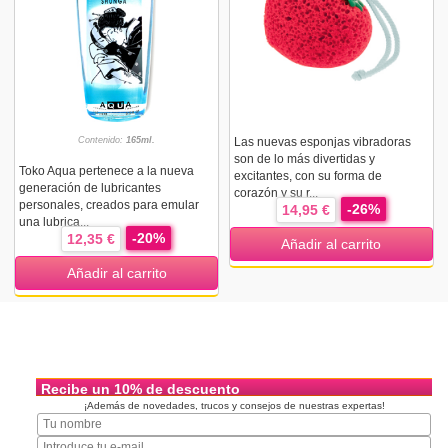
Contenido:
165ml.
Las nuevas esponjas vibradoras
son de lo más divertidas y
Toko Aqua pertenece a la nueva
excitantes, con su forma de
generación de lubricantes
corazón y su r...
personales, creados para emular
-26%
14,95 €
una lubrica...
-20%
12,35 €
Añadir al carrito
Añadir al carrito
Recibe un 10% de descuento
¡Además de novedades, trucos y consejos de nuestras expertas!