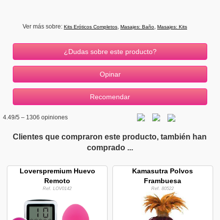
Ver más sobre:
,
,
Kits Eróticos Completos
Masajes: Baño
Masajes: Kits
¿Dudas sobre este producto?
4.49
/5 –
1306
opiniones
Clientes que compraron este producto, también han
comprado ...
Loverspremium Huevo
Kamasutra Polvos
Remoto
Frambuesa
Ref. LOV0142
Ref. 80522