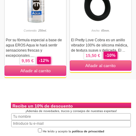
Contenido:
250ml.
Ancho:
45mm.
Por su fórmula especial a base de
El Pretty Love Cobra es un anillo
agua EROS Aqua le hará sentir
vibrador 100% de silicona médica,
sensaciones frescas y
de textura suave y delicada. El ...
-10%
15,50 €
excepcionales ...
-12%
9,95 €
Añadir al carrito
Añadir al carrito
Recibe un 10% de descuento
¡Además de novedades, trucos y consejos de nuestras expertas!
He leído y acepto la
política de privacidad