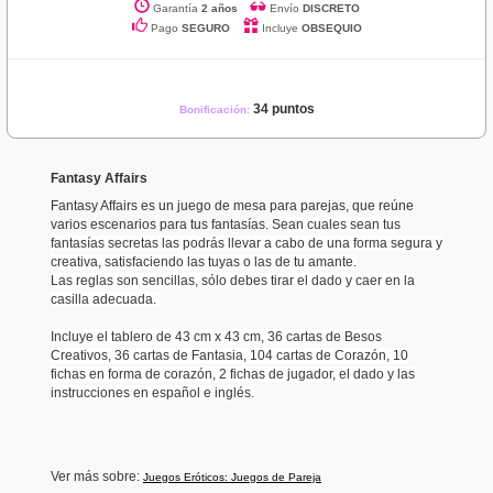
Garantía
2 años
Envío
DISCRETO
Pago
SEGURO
Incluye
OBSEQUIO
34 puntos
Bonificación:
Fantasy Affairs
Fantasy Affairs es un juego de mesa para parejas, que reúne
varios escenarios para tus fantasías.
Sean cuales sean tus
fantasías secretas las podrás llevar a cabo de una forma segura y
creativa, satisfaciendo las tuyas o las de tu amante.
Las reglas son sencillas, sólo debes tirar el dado y caer en la
casilla adecuada.
Incluye el tablero de 43 cm x 43 cm, 36 cartas de Besos
Creativos, 36 cartas de Fantasia, 104 cartas de Corazón, 10
fichas en forma de corazón, 2 fichas de jugador, el dado y las
instrucciones en español e inglés.
Ver más sobre:
Juegos Eróticos: Juegos de Pareja