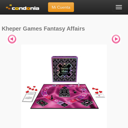
Mi Cuenta
Menú
Inicio
»
Marcas
»
Kheper Games
»
Fantasy Affairs
Kheper Games Fantasy Affairs