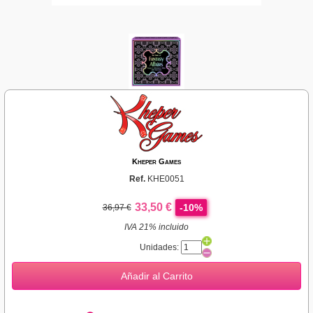
Kheper Games
Ref.
KHE0051
33,50 €
-10%
36,97 €
IVA 21% incluido
Unidades:
Añadir al Carrito