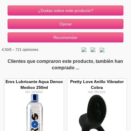
¿Dudas sobre este producto?
4.50
/5 –
721
opiniones
Clientes que compraron este producto, también han
comprado ...
Eros Lubricante Aqua Denso
Pretty Love Anillo Vibrador
Medico 250ml
Cobra
Ref. ERS0011
Ref. PRL0121