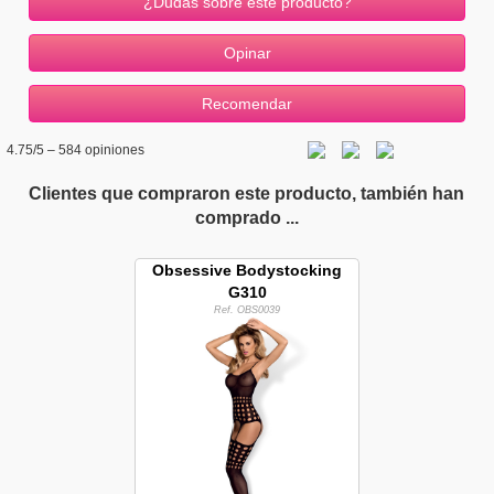
¿Dudas sobre este producto?
4.75
/5 –
584
opiniones
Clientes que compraron este producto, también han
comprado ...
Obsessive Bodystocking
G310
Ref. OBS0039