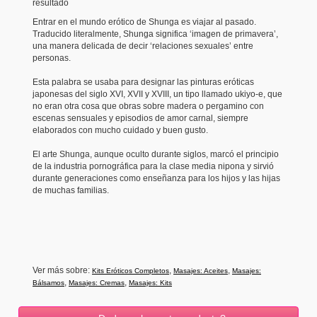
resultado
Entrar en el mundo erótico de Shunga es viajar al pasado.
Traducido literalmente, Shunga significa ‘imagen de primavera’,
una manera delicada de decir ‘relaciones sexuales’ entre
personas.
Esta palabra se usaba para designar las pinturas eróticas
japonesas del siglo XVI, XVII y XVIII, un tipo llamado ukiyo-e, que
no eran otra cosa que obras sobre madera o pergamino con
escenas sensuales y episodios de amor carnal, siempre
elaborados con mucho cuidado y buen gusto.
El arte Shunga, aunque oculto durante siglos, marcó el principio
de la industria pornográfica para la clase media nipona y sirvió
durante generaciones como enseñanza para los hijos y las hijas
de muchas familias.
Ver más sobre:
,
,
Kits Eróticos Completos
Masajes: Aceites
Masajes:
,
,
Bálsamos
Masajes: Cremas
Masajes: Kits