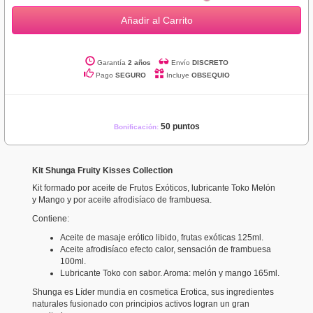
Añadir al Carrito
Garantía
2 años
Envío
DISCRETO
Pago
SEGURO
Incluye
OBSEQUIO
50 puntos
Bonificación:
Kit Shunga Fruity Kisses Collection
Kit formado por aceite de Frutos Exóticos, lubricante Toko Melón
y Mango y por aceite afrodisíaco de frambuesa.
Contiene:
Aceite de masaje erótico libido, frutas exóticas 125ml.
Aceite afrodisíaco efecto calor, sensación de frambuesa
100ml.
Lubricante Toko con sabor. Aroma: melón y mango 165ml.
Shunga es Líder mundia en cosmetica Erotica, sus ingredientes
naturales fusionado con principios activos logran un gran