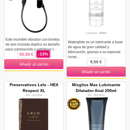
Contenido:
300ml.
Este increíble vibrador con bomba
Waterglide es un lubricante a base
de aire incluida duplica su tamaño
de agua de gran calidad y
para complacerte y satisfacer t...
fabricación, gracias a su especial
-13%
65,50 €
comp...
9,50 €
Añadir al carrito
Añadir al carrito
Preservativos Lelo - HEX
Mixgliss Max Lubricante
Respect XL
Dilatador Anal 250ml
Ref. LEL0454
Ref. MIX0013