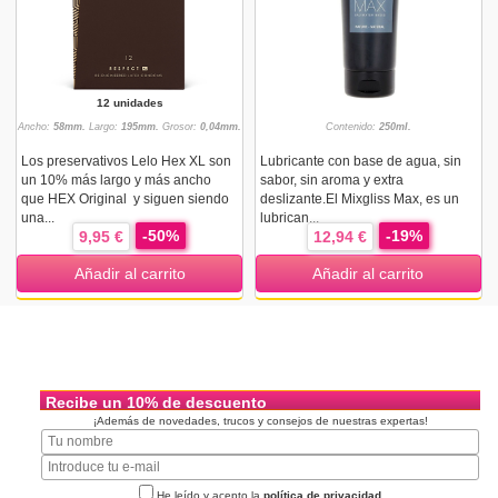
12 unidades
Ancho:
58mm.
Largo:
195mm.
Grosor:
0,04mm.
Contenido:
250ml.
Los preservativos Lelo Hex XL son
Lubricante con base de agua, sin
un 10% más largo y más ancho
sabor, sin aroma y extra
que HEX Original y siguen siendo
deslizante.El Mixgliss Max, es un
una...
lubrican...
-50%
-19%
9,95 €
12,94 €
Añadir al carrito
Añadir al carrito
Recibe un 10% de descuento
¡Además de novedades, trucos y consejos de nuestras expertas!
He leído y acepto la
política de privacidad