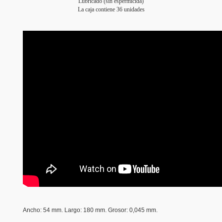
Lubricado (sin espermicida)
La caja contiene 36 unidades
Ancho
: 54 mm.
Largo: 180 mm.
Grosor
: 0,045 mm.