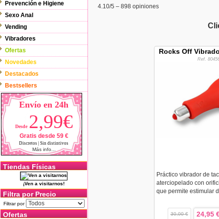
Prevención e Higiene
4.10
/5 –
898
opiniones
Sexo Anal
Cl
Vending
Vibradores
Ofertas
Rocks Off Vibrad
Ref. 8045
Novedades
Destacados
Bestsellers
Envío en 24h
2,99€
Desde
Gratis desde 59 €
Discretos | Sin distintivos
Más info...
Tiendas Físicas
Práctico vibrador de tac
aterciopelado con orifi
¡Ven a visitarnos!
que permite estimular d
Filtra por Precio
Filtrar por
24,95 
Ofertas
30,00 €