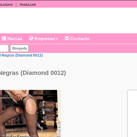
|
ILIADOS
TRABAJAR
Marcas
Empresas
Contacto
d Negras (Diamond 0012)
Negras (Diamond 0012)