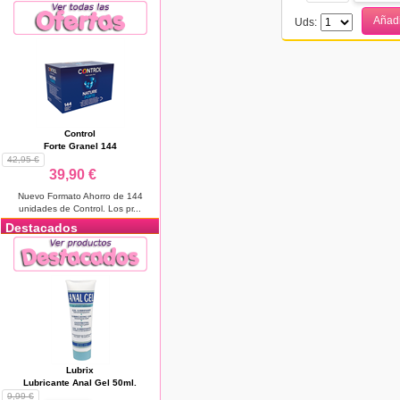
Añadi
Uds:
Control
Forte Granel 144
42,95 €
39,90 €
Nuevo Formato Ahorro de 144
unidades de Control. Los pr...
Destacados
Lubrix
Lubricante Anal Gel 50ml.
9,99 €