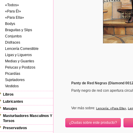
«Todos»
«Para Él»
«Para Ella»
Bodys
Braguitas y Slips
Conjuntos
Disfraces
Lencería Comestible
Ligas y Ligueros
Medias y Guantes
Pelucas y Postizos
Picardías
Sujetadores
Panty de Red Negras (Diamond 0012
Vestidos
Panty negro de red con apertura circul
Libros
Lubricantes
Ver más sobre:
,
Masajes
Lencería: «Para Ella»
Len
Masturbadores Masculinos Y
Torsos
¿Dudas sobre este producto?
Preservativos