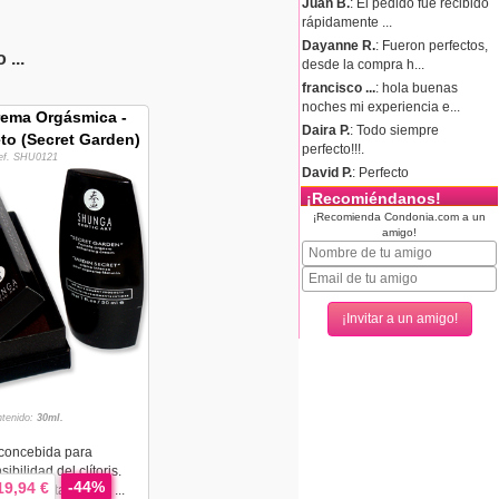
Juan B.
: El pedido fue recibido
rápidamente ...
Dayanne R.
: Fueron perfectos,
...
desde la compra h...
francisco ...
: hola buenas
noches mi experiencia e...
ema Orgásmica -
Daira P.
: Todo siempre
to (Secret Garden)
perfecto!!!.
ef. SHU0121
David P.
: Perfecto
¡Recomiéndanos!
¡Recomienda Condonia.com a un
amigo!
tenido:
30ml.
concebida para
ibilidad del clítoris.
-44%
19,94 €
ente notarás una ...