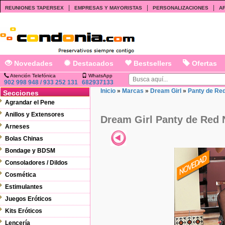
|
|
|
REUNIONES TAPERSEX
EMPRESAS Y MAYORISTAS
PERSONALIZACIONES
AF
Novedades
Destacados
Bestsellers
Ofertas
Atención Telefónica
WhatsApp
902 998 948 / 933 252 131
682937133
Inicio
»
Marcas
»
Dream Girl
»
Panty de Re
Secciones
Agrandar el Pene
Anillos y Extensores
Dream Girl Panty de Red 
Arneses
Bolas Chinas
Bondage y BDSM
Consoladores / Dildos
Cosmética
Estimulantes
Juegos Eróticos
Kits Eróticos
Lencería