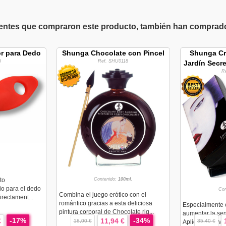
ientes que compraron este producto, también han comprado 
or para Dedo
Shunga Chocolate con Pincel
Shunga Cr
6
Ref. SHU0118
Jardín Secre
R
to
Contenido:
100ml.
cio para el dedo
Con
Combina el juego erótico con el
irectament...
romántico gracias a esta deliciosa
Especialmente 
pintura corporal de Chocolate riq...
aumentar la sens
-17%
-34%
€
11,94 €
18,00 €
35,40 €
Aplicada suavem