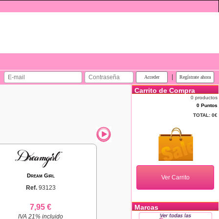
|
Carrito de Compra
0 productos
0 Puntos
TOTAL:
0€
Dream Girl
Ref.
93123
7,95 €
Marcas
IVA 21% incluido