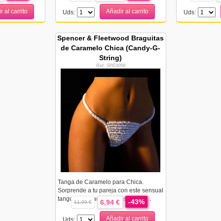
r al carrito
Añadir al carrito
Uds:
Uds:
Spencer & Fleetwood Braguitas
de Caramelo Chica (Candy-G-
String)
Ref. SPE0058
Tanga de Caramelo para Chica.
Sorprende a tu pareja con este sensual
tanguita formado por más de 300...
-43%
6,94 €
11,99 €
Añadir al carrito
Uds: