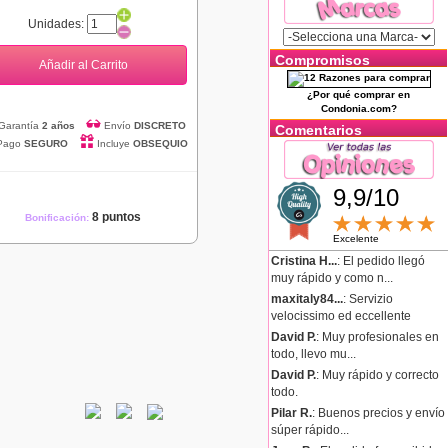
Unidades:
Compromisos
Añadir al Carrito
¿Por qué comprar en
Condonia.com?
Garantía
2 años
Envío
DISCRETO
Comentarios
Pago
SEGURO
Incluye
OBSEQUIO
9,9/10
8 puntos
Bonificación:
Excelente
Cristina H...
: El pedido llegó
muy rápido y como n...
maxitaly84...
: Servizio
velocissimo ed eccellente
David P.
: Muy profesionales en
todo, llevo mu...
David P.
: Muy rápido y correcto
todo.
Pilar R.
: Buenos precios y envío
súper rápido...