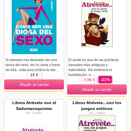
Si siempre has deseado ser una
El azote es una de las prácticas
diosa del sexo -en la cama y fuera
sexuales más antiguas y
de ella-, esta guía erótica te dar...
extendidas. Sin violencia ni
15 €
humillación, o...
-21%
7,95 €
Añadir al carrito
Añadir al carrito
Libros Atrévete con el
Libros Atrévete...con los
Sadomasoquismo
juegos eróticos
Ref. LIB0007
Ref. LIB0063