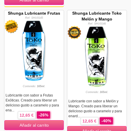
Añadir al carrito
Shunga Lubricante Frutas
Shunga Lubricante Toko
Ref. SHU0145
Melón y Mango
Ref. SHU0146
Contenido:
165ml.
Contenido:
165ml.
Lubricante con sabor a Frutas
Exóticas. Creado para liberar un
Lubricante con sabor a Melón y
delicioso gusto a caramelo y para
Mango. Creado para liberar un
ena...
delicioso gusto a caramelo y para
-26%
12,65 €
enard...
-40%
12,65 €
Añadir al carrito
Añadir al carrito