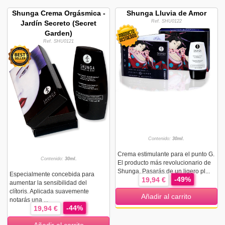
Shunga Crema Orgásmica -
Shunga Lluvia de Amor
Ref. SHU0122
Jardín Secreto (Secret
Garden)
Ref. SHU0121
Contenido:
30ml.
Crema estimulante para el punto G.
Contenido:
30ml.
El producto más revolucionario de
Shunga. Pasarás de un ligero pl...
Especialmente concebida para
-49%
19,94 €
aumentar la sensibilidad del
clítoris. Aplicada suavemente
Añadir al carrito
notarás una ...
-44%
19,94 €