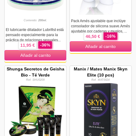
Contenido:
200ml.
Pack Arnés ajustable que inclúye
consolador de silicona suave.Arnés
El lubricante dilatador Lubrifist está
ajustable por caderas y muslos, ...
pensado especialmente para la
-16%
46,50 €
práctica de relaciones sexuales...
-36%
11,95 €
Añadir al carrito
Añadir al carrito
Shunga Secretos de Geisha
Manix / Mates Manix Skyn
Bio - Té Verde
Elite (10 pcs)
Ref. SHU0209
Ref. MAT0024