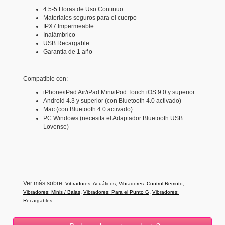
4.5-5 Horas de Uso Continuo
Materiales seguros para el cuerpo
IPX7 Impermeable
Inalámbrico
USB Recargable
Garantía de 1 año
Compatible con:
iPhone/iPad Air/iPad Mini/iPod Touch iOS 9.0 y superior
Android 4.3 y superior (con Bluetooth 4.0 activado)
Mac (con Bluetooth 4.0 activado)
PC Windows (necesita el Adaptador Bluetooth USB
Lovense)
Ver más sobre:
,
,
Vibradores: Acuáticos
Vibradores: Control Remoto
,
,
Vibradores: Minis / Balas
Vibradores: Para el Punto G
Vibradores:
Recargables