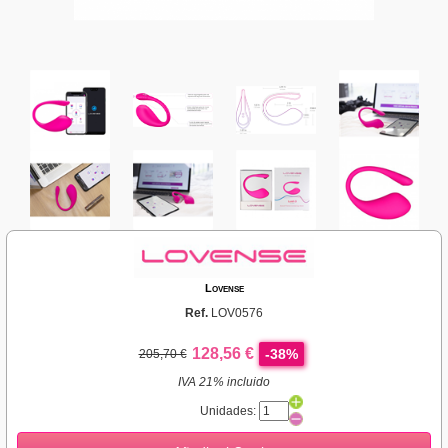
Lovense
Ref.
LOV0576
128,56 €
-38%
205,70 €
IVA 21% incluido
Unidades: