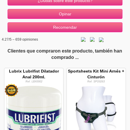
¿Dudas sobre este producto?
4.27
/5 –
659
opiniones
Clientes que compraron este producto, también han
comprado ...
Lubrix Lubrifist Dilatador
Sportsheets Kit Mini Arnés +
Anal 200ml.
Cinturón
Ref. LBX0002
Ref. SPO0263