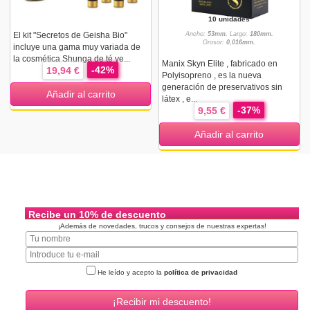
10 unidades
El kit "Secretos de Geisha Bio"
Ancho:
53mm.
Largo:
180mm.
Grosor:
0,016mm.
incluye una gama muy variada de
la cosmética Shunga de té ve...
Manix Skyn Elite , fabricado en
-42%
19,94 €
Polyisopreno , es la nueva
generación de preservativos sin
Añadir al carrito
látex , e...
-37%
9,55 €
Añadir al carrito
Recibe un 10% de descuento
¡Además de novedades, trucos y consejos de nuestras expertas!
He leído y acepto la
política de privacidad