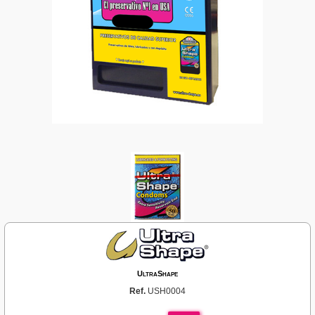
UltraShape
Ref.
USH0004