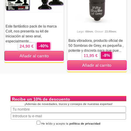
Este fantástico pack de la marca
Colt, nos presenta su kit de
Largo:
64mm.
Grosor:
13,00mm.
iniciación al sexo anal,
Bala vibradora, producto oficial de
especialmente...
-40%
50 Sombras de Grey, es pequeña ,
24,90 €
potente y discreta para que pue...
-8%
11,95 €
Añadir al carrito
Añadir al carrito
Recibe un 10% de descuento
¡Además de novedades, trucos y consejos de nuestras expertas!
He leído y acepto la
política de privacidad