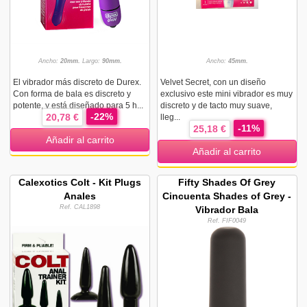
Ancho:
20mm.
Largo:
90mm.
Ancho:
45mm.
El vibrador más discreto de Durex.
Velvet Secret, con un diseño
Con forma de bala es discreto y
exclusivo este mini vibrador es muy
potente, y está diseñado para 5 h...
discreto y de tacto muy suave,
-22%
20,78 €
lleg...
-11%
25,18 €
Añadir al carrito
Añadir al carrito
Calexotics Colt - Kit Plugs
Fifty Shades Of Grey
Anales
Cincuenta Shades of Grey -
Ref. CAL1898
Vibrador Bala
Ref. FIF0049