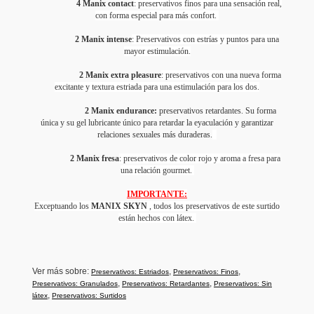
4 Manix contact
: preservativos finos para una sensación real,
con forma especial para más confort.
2 Manix intense
: Preservativos con estrías y puntos para una
mayor estimulación.
2 Manix extra pleasure
: preservativos con una nueva forma
excitante y textura estriada para una estimulación para los dos.
2 Manix endurance:
preservativos retardantes. Su forma
única y su gel lubricante único para retardar la eyaculación y garantizar
relaciones sexuales más duraderas.
2 Manix fresa
: preservativos de color rojo y aroma a fresa para
una relación gourmet.
IMPORTANTE:
Exceptuando los
MANIX SKYN
, todos los preservativos de este surtido
están hechos con látex.
Ver más sobre:
,
,
Preservativos: Estriados
Preservativos: Finos
,
,
Preservativos: Granulados
Preservativos: Retardantes
Preservativos: Sin
,
látex
Preservativos: Surtidos