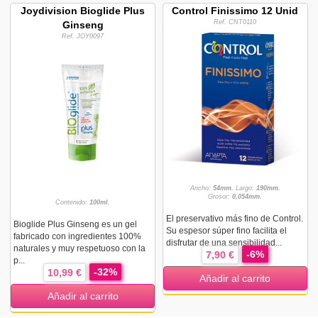
Joydivision Bioglide Plus
Control Finissimo 12 Unid
Ref. CNT0110
Ginseng
Ref. JOY0097
Ancho:
54mm.
Largo:
190mm.
Grosor:
0,054mm.
Contenido:
100ml.
El preservativo más fino de Control.
Bioglide Plus Ginseng es un gel
Su espesor súper fino facilita el
fabricado con ingredientes 100%
disfrutar de una sensibilidad...
naturales y muy respetuoso con la
-6%
7,90 €
p...
-32%
10,99 €
Añadir al carrito
Añadir al carrito