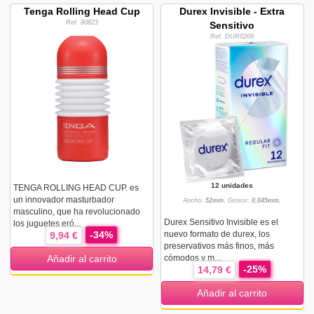
Tenga Rolling Head Cup
Durex Invisible - Extra
Ref. 80823
Sensitivo
Ref. DUR0209
12 unidades
TENGA ROLLING HEAD CUP. es
un innovador masturbador
Ancho:
52mm.
Grosor:
0,045mm.
masculino, que ha revolucionado
Durex Sensitivo Invisible es el
los juguetes eró...
-34%
nuevo formato de durex, los
9,94 €
preservativos más finos, más
cómodos y m...
Añadir al carrito
-25%
14,79 €
Añadir al carrito