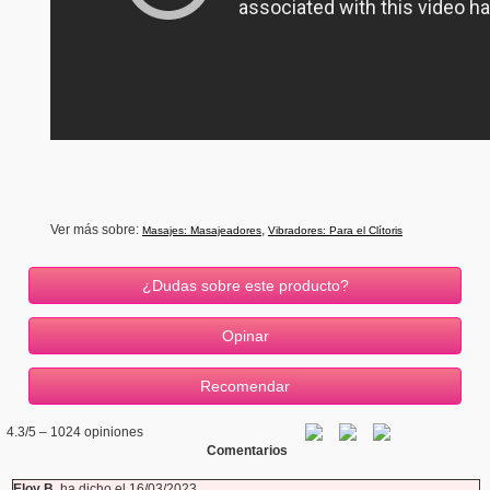
Ver más sobre:
,
Masajes: Masajeadores
Vibradores: Para el Clítoris
¿Dudas sobre este producto?
4.3
/5 –
1024
opiniones
Comentarios
Eloy B.
ha dicho el 16/03/2023