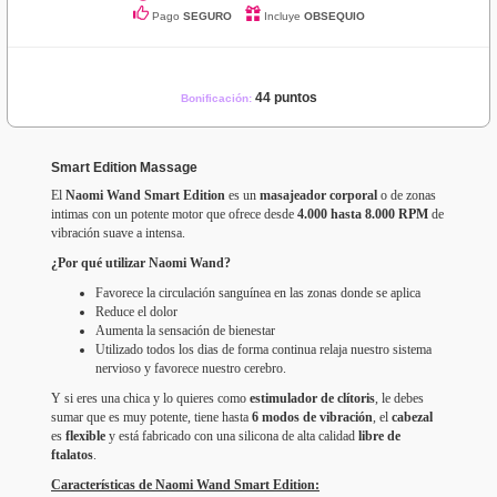
Pago
SEGURO
Incluye
OBSEQUIO
44 puntos
Bonificación:
Smart Edition Massage
El
Naomi Wand Smart Edition
es un
masajeador corporal
o de zonas
intimas con un potente motor que ofrece desde
4.000 hasta 8.000 RPM
de
vibración suave a intensa.
¿Por qué utilizar Naomi Wand?
Favorece la circulación sanguínea en las zonas donde se aplica
Reduce el dolor
Aumenta la sensación de bienestar
Utilizado todos los dias de forma continua relaja nuestro sistema
nervioso y favorece nuestro cerebro.
Y si eres una chica y lo quieres como
estimulador de clítoris
, le debes
sumar que es muy potente, tiene hasta
6 modos de vibración
, el
cabezal
es
flexible
y está fabricado con una silicona de alta calidad
libre de
ftalatos
.
Características de Naomi Wand Smart Edition: