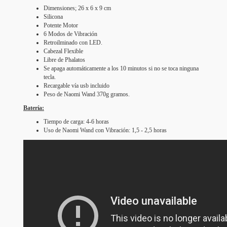
Dimensiones; 26 x 6 x 9 cm
Silicona
Potente Motor
6 Modos de Vibración
Retroilminado con LED.
Cabezal Flexible
Libre de Phalatos
Se apaga automáticamente a los 10 minutos si no se toca ninguna
tecla.
Recargable vía usb incluido
Peso de Naomi Wand 370g gramos.
Batería:
Tiempo de carga: 4-6 horas
Uso de Naomi Wand con Vibración: 1,5 - 2,5 horas