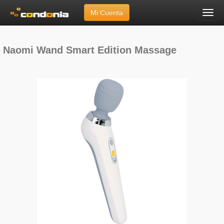
Mi Cuenta
Menú
Inicio
»
Marcas
»
Naomi Wand
»
Smart Edition Massage
Naomi Wand Smart Edition Massage