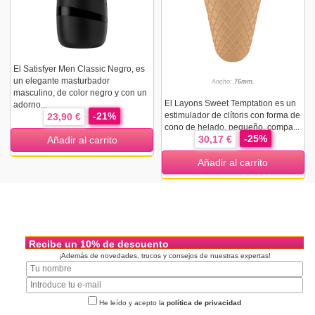
El Satisfyer Men Classic Negro, es
un elegante masturbador
Ancho:
76mm.
masculino, de color negro y con un
El Layons Sweet Temptation es un
adorno...
-21%
estimulador de clítoris con forma de
23,90 €
cono de helado, pequeño, compa...
-25%
30,17 €
Añadir al carrito
Añadir al carrito
Recibe un 10% de descuento
¡Además de novedades, trucos y consejos de nuestras expertas!
He leído y acepto la
política de privacidad