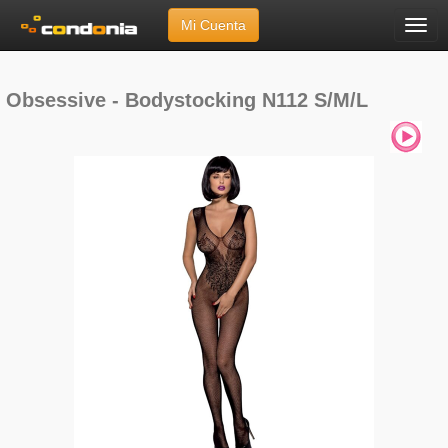
Mi Cuenta
Menú
Inicio
»
Marcas
»
Obsessive
»
Obsessive - Bodystocking N112 S/M/L
Obsessive - Bodystocking N112 S/M/L