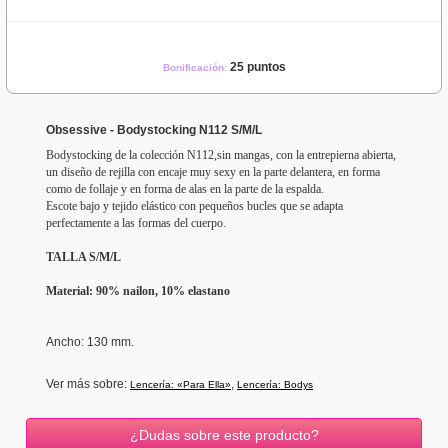
25 puntos
Bonificación:
Obsessive - Bodystocking N112 S/M/L
Bodystocking de la colección N112,sin mangas, con la entrepierna abierta,
un diseño de rejilla con encaje muy sexy en la parte delantera, en forma
como de follaje y en forma de alas en la parte de la espalda.
Escote bajo y tejido elástico con pequeños bucles que se adapta
perfectamente a las formas del cuerpo.
TALLA S/M/L
Material: 90% nailon, 10% elastano
Ancho
: 130 mm.
Ver más sobre:
,
Lencería: «Para Ella»
Lencería: Bodys
¿Dudas sobre este producto?