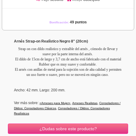
49 puntos
Bonificación:
Arnés Strap-on Realístico Negro 8" (20cm)
Strap on con dildo realístico y extraíble del arnés , cómodo de llevar y
suave por la parte interna del arnés.
El dildo de 15cm de largo y 3,7 cm de ancho está fabricado con el material
Rubber que es muy suave y confortable.
El arnés con anillas de metal para la sujeción son de alta calidad y permiten
un uso fuerte o suave, pero no se moverá en ningún caso.
Ancho
: 42 mm.
Largo: 200 mm.
Ver más sobre:
,
,
«Arneses para Mujer»
Arneses Realistas
Consoladores /
,
Dildos: Consoladores Clásicos
Consoladores / Dildos: Consoladores
Realísticos
¿Dudas sobre este producto?