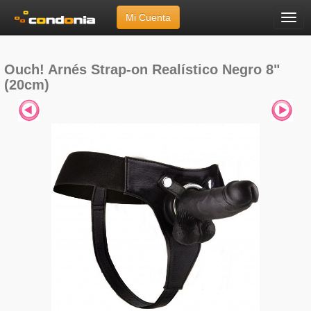
Mi Cuenta
Menú
Inicio
»
Marcas
»
Ouch!
»
Arnés Strap-on Realístico Negro 8" (20cm)
Ouch! Arnés Strap-on Realístico Negro 8"
(20cm)