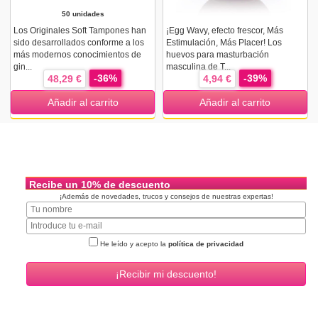
50 unidades
Los Originales Soft Tampones han
¡Egg Wavy, efecto frescor, Más
sido desarrollados conforme a los
Estimulación, Más Placer! Los
más modernos conocimientos de
huevos para masturbación
gin...
masculina de T...
-36%
-39%
48,29 €
4,94 €
Añadir al carrito
Añadir al carrito
Recibe un 10% de descuento
¡Además de novedades, trucos y consejos de nuestras expertas!
He leído y acepto la
política de privacidad