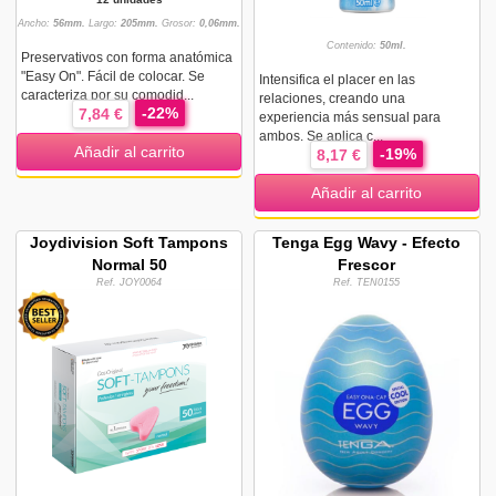
Ancho:
56mm.
Largo:
205mm.
Grosor:
0,06mm.
Contenido:
50ml.
Preservativos con forma anatómica
"Easy On". Fácil de colocar. Se
Intensifica el placer en las
caracteriza por su comodid...
relaciones, creando una
-22%
7,84 €
experiencia más sensual para
ambos. Se aplica c...
Añadir al carrito
-19%
8,17 €
Añadir al carrito
Joydivision Soft Tampons
Tenga Egg Wavy - Efecto
Normal 50
Frescor
Ref. JOY0064
Ref. TEN0155