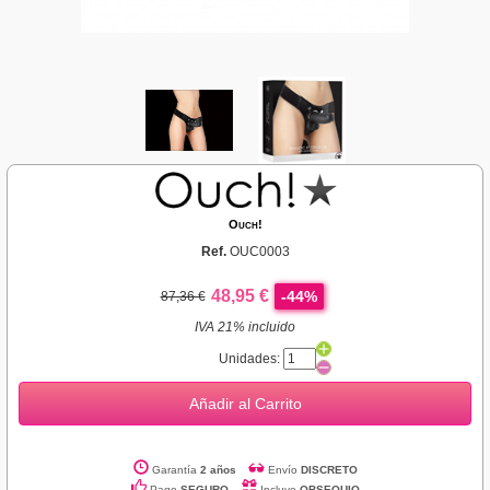
Ouch!
Ref.
OUC0003
48,95 €
-44%
87,36 €
IVA 21% incluido
Unidades:
Añadir al Carrito
Garantía
2 años
Envío
DISCRETO
Pago
SEGURO
Incluye
OBSEQUIO