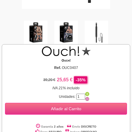
Ouch!
Ref.
OUC0407
25,65 €
-35%
39,20 €
IVA 21% incluido
Unidades:
Añadir al Carrito
Garantía
2 años
Envío
DISCRETO
Pago
SEGURO
Incluye
OBSEQUIO