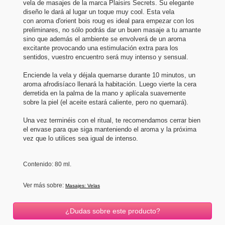
vela de masajes de la marca Plaisirs Secrets. Su elegante
diseño le dará al lugar un toque muy cool. Esta vela
con aroma d'orient bois roug es ideal para empezar con los
preliminares, no sólo podrás dar un buen masaje a tu amante
sino que además el ambiente se envolverá de un aroma
excitante provocando una estimulación extra para los
sentidos, vuestro encuentro será muy intenso y sensual.
Enciende la vela y déjala quemarse durante 10 minutos, un
aroma afrodisíaco llenará la habitación. Luego vierte la cera
derretida en la palma de la mano y aplícala suavemente
sobre la piel (el aceite estará caliente, pero no quemará).
Una vez terminéis con el ritual, te recomendamos cerrar bien
el envase para que siga manteniendo el aroma y la próxima
vez que lo utilices sea igual de intenso.
Contenido: 80 ml.
Ver más sobre:
Masajes: Velas
¿Dudas sobre este producto?