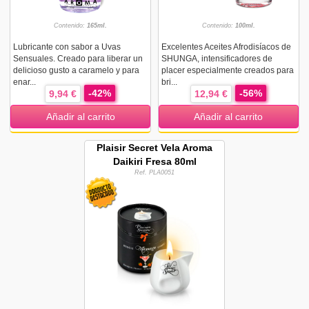
Contenido:
165ml.
Contenido:
100ml.
Lubricante con sabor a Uvas
Excelentes Aceites Afrodisíacos de
Sensuales. Creado para liberar un
SHUNGA, intensificadores de
delicioso gusto a caramelo y para
placer especialmente creados para
enar...
bri...
-42%
-56%
9,94 €
12,94 €
Añadir al carrito
Añadir al carrito
Plaisir Secret Vela Aroma
Daikiri Fresa 80ml
Ref. PLA0051