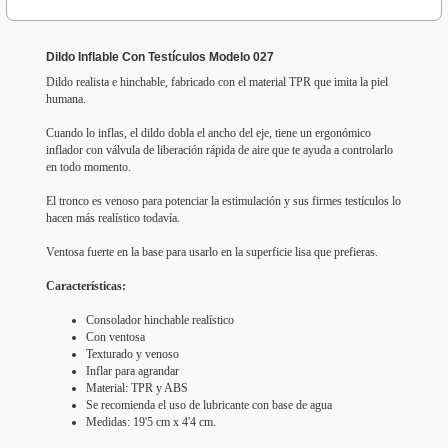
Dildo Inflable Con Testículos Modelo 027
Dildo realista e hinchable, fabricado con el material TPR que imita la piel
humana.
Cuando lo inflas, el dildo dobla el ancho del eje, tiene un ergonómico
inflador con válvula de liberación rápida de aire que te ayuda a controlarlo
en todo momento.
El tronco es venoso para potenciar la estimulación y sus firmes testículos lo
hacen más realístico todavía.
Ventosa fuerte en la base para usarlo en la superficie lisa que prefieras.
Características:
Consolador hinchable realístico
Con ventosa
Texturado y venoso
Inflar para agrandar
Material: TPR y ABS
Se recomienda el uso de lubricante con base de agua
Medidas: 19'5 cm x 4'4 cm.