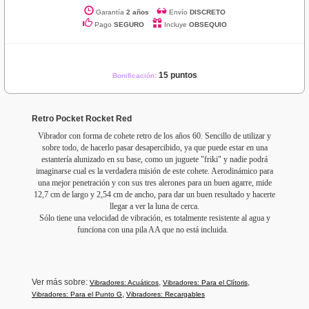
Garantía
2 años
Envío
DISCRETO
Pago
SEGURO
Incluye
OBSEQUIO
15 puntos
Bonificación:
Retro Pocket Rocket Red
Vibrador con forma de cohete retro de los años 60. Sencillo de utilizar y
sobre todo, de hacerlo pasar desapercibido, ya que puede estar en una
estantería alunizado en su base, como un juguete "friki" y nadie podrá
imaginarse cual es la verdadera misión de este cohete. Aerodinámico para
una mejor penetración y con sus tres alerones para un buen agarre, mide
12,7 cm de largo y 2,54 cm de ancho, para dar un buen resultado y hacerte
llegar a ver la luna de cerca.
Sólo tiene una velocidad de vibración, es totalmente resistente al agua y
funciona con una pila AA que no está incluida.
Ver más sobre:
,
,
Vibradores: Acuáticos
Vibradores: Para el Clítoris
,
Vibradores: Para el Punto G
Vibradores: Recargables