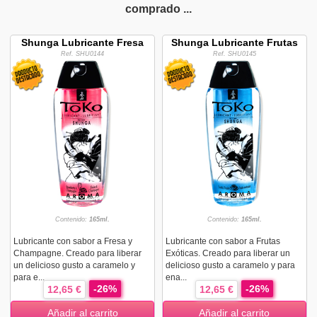
comprado ...
Shunga Lubricante Fresa
Shunga Lubricante Frutas
Ref. SHU0144
Ref. SHU0145
Contenido:
165ml.
Contenido:
165ml.
Lubricante con sabor a Fresa y
Lubricante con sabor a Frutas
Champagne. Creado para liberar
Exóticas. Creado para liberar un
un delicioso gusto a caramelo y
delicioso gusto a caramelo y para
para e...
ena...
-26%
-26%
12,65 €
12,65 €
Añadir al carrito
Añadir al carrito