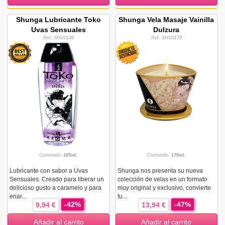
Shunga Lubricante Toko
Shunga Vela Masaje Vainilla
Uvas Sensuales
Dulzura
Ref. SHU0148
Ref. SHU0179
Contenido:
165ml.
Contenido:
170ml.
Lubricante con sabor a Uvas
Shunga nos presenta su nueva
Sensuales. Creado para liberar un
colección de velas en un formato
delicioso gusto a caramelo y para
muy original y exclusivo, convierte
enar...
tu...
-42%
-47%
9,94 €
13,94 €
Añadir al carrito
Añadir al carrito