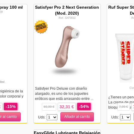
pray 100 ml
Satisfyer Pro 2 Next Generation
Ruf Super S
09
(Mod. 2020)
D
Ref. SAT0011
R
0ml.
Satisfyer Pro Deluxe con diseño
Con
higiénica de la
alargado, es uno de los juguetes
olor corporal y
¿Tienes un pen
eróticos que está arrasando entre ...
La crema de ma
-15%
-54%
€
32,31 €
69,99 €
7,99 €
bloquea en part
r al carrito
Añadir al carrito
Uds:
Uds:
EasyGlide Lubricante Relajación