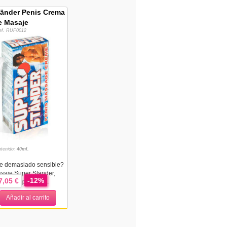
tänder Penis Crema
e Masaje
ef. RUF0012
tenido:
40ml.
e demasiado sensible?
saje Super Ständer,
-12%
7,05 €
e esa hipersens...
Añadir al carrito