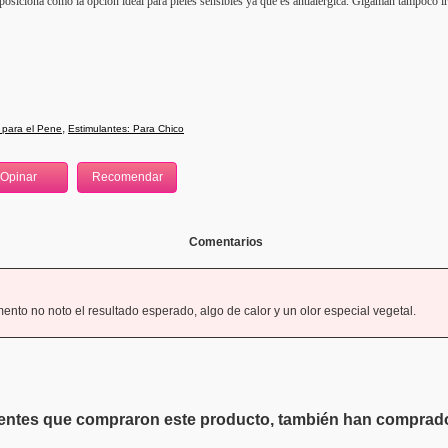
osiciona como la opción ideal para pieles sensibles ya que es antialérgica. Gigaman tampoco irr
,
 para el Pene
Estimulantes: Para Chico
Comentarios
nto no noto el resultado esperado, algo de calor y un olor especial vegetal.
ientes que compraron este producto, también han comprado 