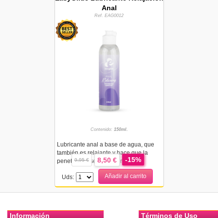
Anal
Ref. EAG0012
Contenido:
150ml.
Lubricante anal a base de agua, que
también es relajante y hace que la
-15%
8,50 €
9,95 €
penetración sea más sencilla,...
Añadir al carrito
Uds:
Información
Términos de Uso