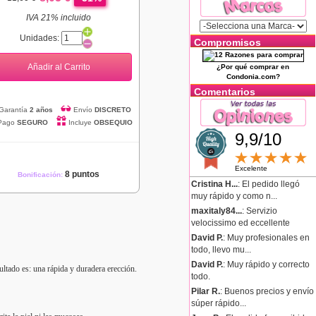
IVA 21% incluido
Unidades:
Compromisos
Añadir al Carrito
¿Por qué comprar en
Condonia.com?
Comentarios
Garantía
2 años
Envío
DISCRETO
Pago
SEGURO
Incluye
OBSEQUIO
9,9/10
Excelente
8 puntos
Bonificación:
Cristina H...
: El pedido llegó
muy rápido y como n...
maxitaly84...
: Servizio
velocissimo ed eccellente
David P.
: Muy profesionales en
todo, llevo mu...
David P.
: Muy rápido y correcto
sultado es: una rápida y duradera erección.
todo.
Pilar R.
: Buenos precios y envío
súper rápido...