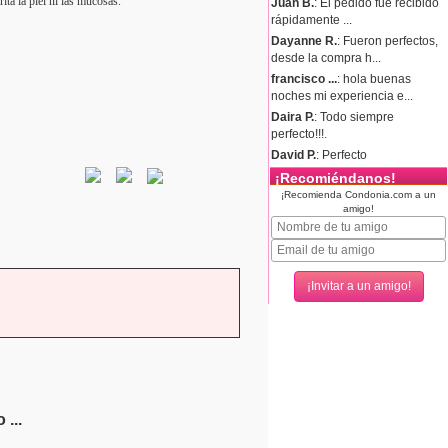
ita la piel ni las mucosas.
Juan B.
: El pedido fue recibido
rápidamente ...
Dayanne R.
: Fueron perfectos,
desde la compra h...
francisco ...
: hola buenas
noches mi experiencia e...
Daira P.
: Todo siempre
perfecto!!!.
David P.
: Perfecto
¡Recomiéndanos!
¡Recomienda Condonia.com a un
amigo!
...