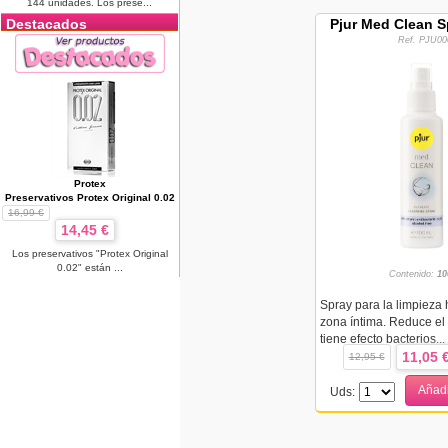
144 unidades. Los prese...
Pjur Med Clean S
Destacados
Ref. PJU00
Protex
Preservativos Protex Original 0.02
16,99 €
14,45 €
Los preservativos "Protex Original
0.02" están ...
Contenido:
10
Spray para la limpieza 
zona íntima. Reduce el 
tiene efecto bacterios...
11,05 
12,95 €
Añadi
Uds: