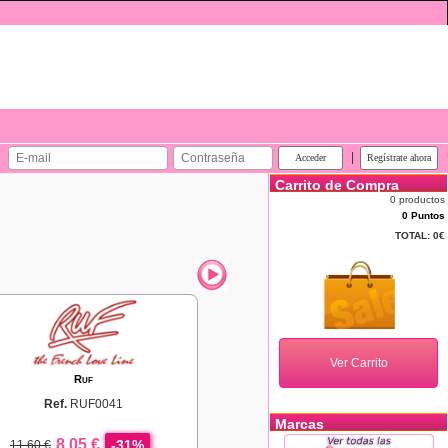
|
Carrito de Compra
0 productos
0 Puntos
TOTAL:
0€
Ruf
Ref.
RUF0041
Marcas
8,05 €
-31%
11,60 €