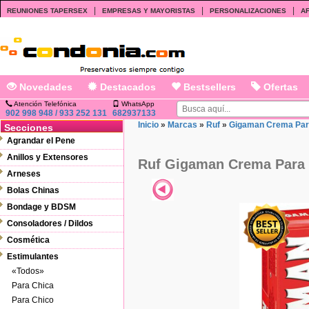
|
|
|
REUNIONES TAPERSEX
EMPRESAS Y MAYORISTAS
PERSONALIZACIONES
AF
Novedades
Destacados
Bestsellers
Ofertas
Atención Telefónica
WhatsApp
902 998 948 / 933 252 131
682937133
Inicio
»
Marcas
»
Ruf
»
Gigaman Crema Para
Secciones
Agrandar el Pene
Anillos y Extensores
Ruf Gigaman Crema Para E
Arneses
Bolas Chinas
Bondage y BDSM
Consoladores / Dildos
Cosmética
Estimulantes
«Todos»
Para Chica
Para Chico