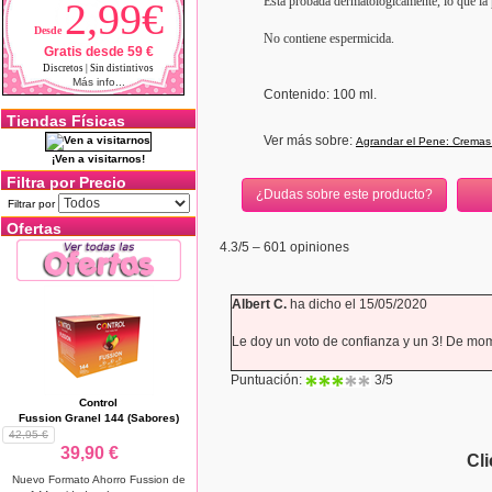
Está probada dermatológicamente, lo que la p
2,99€
Desde
No contiene espermicida.
Gratis desde 59 €
Discretos | Sin distintivos
Más info...
Contenido: 100 ml.
Tiendas Físicas
Ver más sobre:
Agrandar el Pene: Cremas
¡Ven a visitarnos!
Filtra por Precio
¿Dudas sobre este producto?
Filtrar por
Ofertas
4.3
/5 –
601
opiniones
Albert C.
ha dicho el 15/05/2020
Le doy un voto de confianza y un 3! De mome
Puntuación:
3
/5
Control
Fussion Granel 144 (Sabores)
42,95 €
39,90 €
Cl
Nuevo Formato Ahorro Fussion de