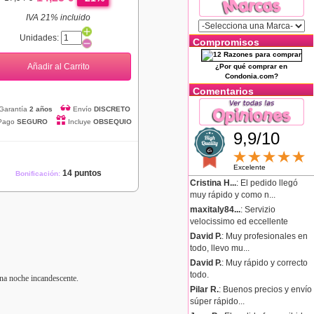
IVA 21% incluido
Unidades:
Compromisos
Añadir al Carrito
¿Por qué comprar en
Condonia.com?
Comentarios
Garantía
2 años
Envío
DISCRETO
Pago
SEGURO
Incluye
OBSEQUIO
9,9/10
Excelente
14 puntos
Bonificación:
Cristina H...
: El pedido llegó
muy rápido y como n...
maxitaly84...
: Servizio
velocissimo ed eccellente
David P.
: Muy profesionales en
todo, llevo mu...
David P.
: Muy rápido y correcto
todo.
na noche incandescente.
Pilar R.
: Buenos precios y envío
súper rápido...