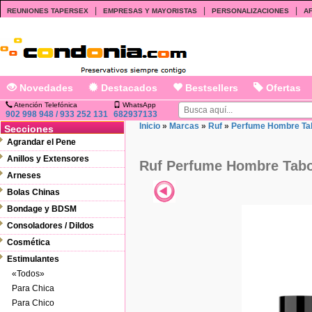
|
|
|
REUNIONES TAPERSEX
EMPRESAS Y MAYORISTAS
PERSONALIZACIONES
AF
Novedades
Destacados
Bestsellers
Ofertas
Atención Telefónica
WhatsApp
902 998 948 / 933 252 131
682937133
Inicio
»
Marcas
»
Ruf
»
Perfume Hombre Ta
Secciones
Agrandar el Pene
Anillos y Extensores
Ruf Perfume Hombre Tab
Arneses
Bolas Chinas
Bondage y BDSM
Consoladores / Dildos
Cosmética
Estimulantes
«Todos»
Para Chica
Para Chico