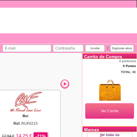
|
Carrito de Compra
0 productos
0 Puntos
TOTAL:
0€
Ruf
Ref.
RUF0215
Marcas
14,25 €
-21%
17,94 €