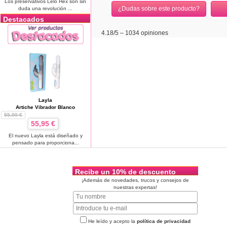
Los preservativos Lelo Hex son sin
¿Dudas sobre este producto?
duda una revolución ...
Destacados
4.18
/5 –
1034
opiniones
Layla
Artiche Vibrador Blanco
55,99 €
55,95 €
El nuevo Layla está diseñado y
pensado para proporciona...
Recibe un 10% de descuento
¡Además de novedades, trucos y consejos de
nuestras expertas!
He leído y acepto la
política de privacidad