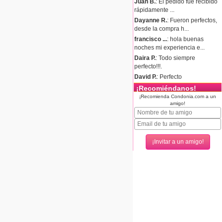
Juan B.
: El pedido fue recibido
rápidamente ...
Dayanne R.
: Fueron perfectos,
desde la compra h...
francisco ...
: hola buenas
noches mi experiencia e...
Daira P.
: Todo siempre
perfecto!!!.
David P.
: Perfecto
¡Recomiéndanos!
¡Recomienda Condonia.com a un
amigo!