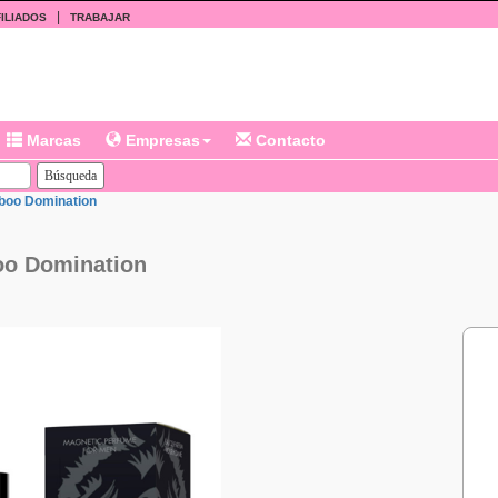
|
ILIADOS
TRABAJAR
Marcas
Empresas
Contacto
boo Domination
oo Domination