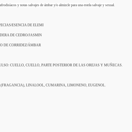
rodisíacos y notas salvajes de ámbar y/o almizcle para una estela salvaje y sexual.
CIAS/ESENCIA DE ELEMI
ERA DE CEDRO/JASMIN
O DE CORRIDEZ/ÁMBAR
LSO: CUELLO, CUELLO, PARTE POSTERIOR DE LAS OREJAS Y MUÑECAS.
 (FRAGANCIA), LINALOOL, CUMARINA, LIMONENO, EUGENOL.