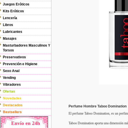
Juegos Eróticos
Kits Eróticos
Lencería
Libros
Lubricantes
Masajes
Masturbadores Masculinos Y
Torsos
Preservativos
Prevención e Higiene
Sexo Anal
Vending
Vibradores
Ofertas
Novedades
Destacados
Perfume Hombre Taboo Domination
Bestsellers
El perfume Taboo Domination, es un perfime
Envío en 24h
Taboo Domination aporta una dimensión más 