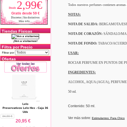
2,99€
Todos nuestros perfumes contienen aromas af
Desde
Gratis desde 59 €
NOTAS:
Discretos | Sin distintivos
Más info...
NOTA DE SALIDA:
BERGAMOTA/ESPE
Tiendas Físicas
NOTA DE CORAZÓN:
SÁNDALO/MAD
¡Ven a visitarnos!
NOTA DE FONDO:
TABACO/ACUERD
Filtra por Precio
Filtrar por
USAR:
Ofertas
ROCIAR PERFUME EN PUNTOS DE PU
INGREDIENTES:
ALCOHOL, AQUA (AGUA), PERFUME
50 ml.
Lelo
Contenido: 50 ml.
Preservativos Lelo Hex - Caja 36
Uds
34,90 €
Ver más sobre:
Estimulantes: Para Chico
20,95 €