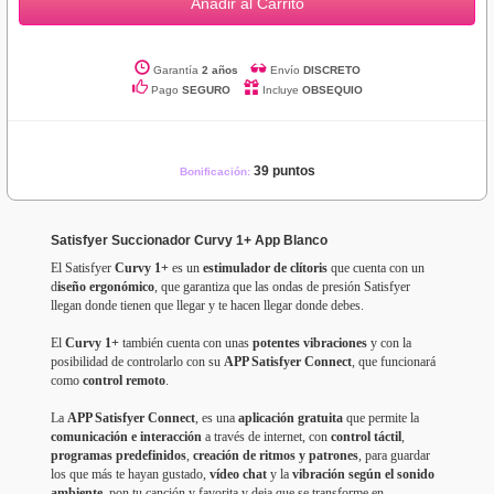
Añadir al Carrito
Garantía
2 años
Envío
DISCRETO
Pago
SEGURO
Incluye
OBSEQUIO
39 puntos
Bonificación:
Satisfyer Succionador Curvy 1+ App Blanco
El Satisfyer
Curvy 1+
es un
estimulador de clítoris
que cuenta con un
d
iseño ergonómico
, que garantiza que las ondas de presión Satisfyer
llegan donde tienen que llegar y te hacen llegar donde debes.
El
Curvy 1+
también cuenta con unas
potentes vibraciones
y con la
posibilidad de controlarlo con su
APP Satisfyer Connect
, que funcionará
como
control remoto
.
La
APP Satisfyer Connect
, es una
aplicación gratuita
que permite la
comunicación e interacción
a través de internet, con
control táctil
,
programas predefinidos
,
creación de ritmos y patrones
, para guardar
los que más te hayan gustado,
vídeo chat
y la
vibración según el sonido
ambiente
, pon tu canción y favorita y deja que se transforme en