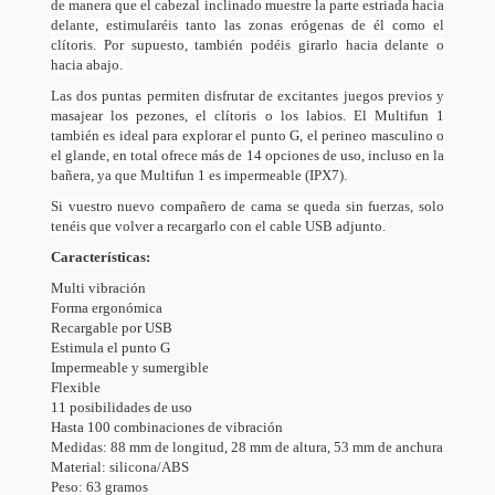
de manera que el cabezal inclinado muestre la parte estriada hacia
delante, estimularéis tanto las zonas erógenas de él como el
clítoris. Por supuesto, también podéis girarlo hacia delante o
hacia abajo.
Las dos puntas permiten disfrutar de excitantes juegos previos y
masajear los pezones, el clítoris o los labios. El Multifun 1
también es ideal para explorar el punto G, el perineo masculino o
el glande, en total ofrece más de 14 opciones de uso, incluso en la
bañera, ya que Multifun 1 es impermeable (IPX7).
Si vuestro nuevo compañero de cama se queda sin fuerzas, solo
tenéis que volver a recargarlo con el cable USB adjunto.
Características:
Multi vibración
Forma ergonómica
Recargable por USB
Estimula el punto G
Impermeable y sumergible
Flexible
11 posibilidades de uso
Hasta 100 combinaciones de vibración
Medidas: 88 mm de longitud, 28 mm de altura, 53 mm de anchura
Material: silicona/ABS
Peso: 63 gramos