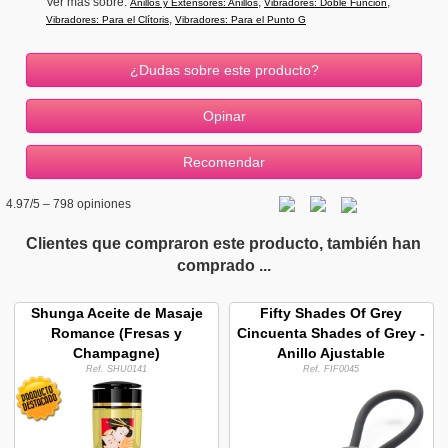
Ver más sobre:
,
,
Anillos y Extensores: Anillos
Vibradores: Doble Función
,
Vibradores: Para el Clítoris
Vibradores: Para el Punto G
¿Dudas sobre este producto?
4.97
/5 –
798
opiniones
Clientes que compraron este producto, también han
comprado ...
Shunga Aceite de Masaje
Fifty Shades Of Grey
Romance (Fresas y
Cincuenta Shades of Grey -
Champagne)
Anillo Ajustable
Ref. SHU0141
Ref. FIF0045