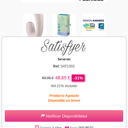
Satisfyer
Ref.
SAT1302
48,65 €
-31%
69,95 €
IVA 21% incluido
Producto Agotado
Disponible en breve
Notificar Disponibilidad
Garantía
2 años
Envío
DISCRETO