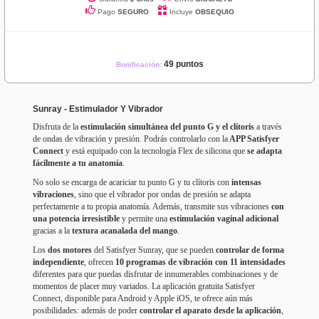
Pago
SEGURO
Incluye
OBSEQUIO
49 puntos
Bonificación:
Sunray - Estimulador Y Vibrador
Disfruta de la
estimulación simultánea del punto G y el clítoris
a través
de ondas de vibración y presión. Podrás controlarlo con la
APP Satisfyer
Connect
y está equipado con la tecnología Flex de silicona que
se adapta
fácilmente a tu anatomía
.
No solo se encarga de acariciar tu punto G y tu clítoris con
intensas
vibraciones
, sino que el vibrador por ondas de presión se adapta
perfectamente a tu propia anatomía. Además, transmite sus vibraciones
con
una potencia irresistible
y permite una
estimulación vaginal adicional
gracias a la
textura acanalada del mango
.
Los
dos motores
del Satisfyer Sunray, que se pueden
controlar de forma
independiente
, ofrecen
10 programas de vibración con 11 intensidades
diferentes para que puedas disfrutar de innumerables combinaciones y de
momentos de placer muy variados. La aplicación gratuita Satisfyer
Connect, disponible para Android y Apple iOS, te ofrece aún más
posibilidades: además de poder
controlar el aparato desde la aplicación
,