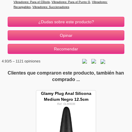
,
,
Vibradores: Para el Clítoris
Vibradores: Para el Punto G
Vibradores:
,
Recargables
Vibradores: Succionadores
¿Dudas sobre este producto?
4.93
/5 –
1121
opiniones
Clientes que compraron este producto, también han
comprado ...
Glamy Plug Anal Silicona
Medium Negro 12.5cm
Ref. GLM0036