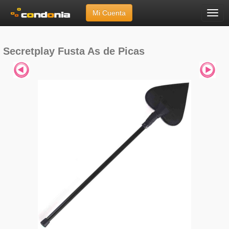
Mi Cuenta
Menú
Inicio
»
Marcas
»
Secretplay
»
Fusta As de Picas
Secretplay Fusta As de Picas