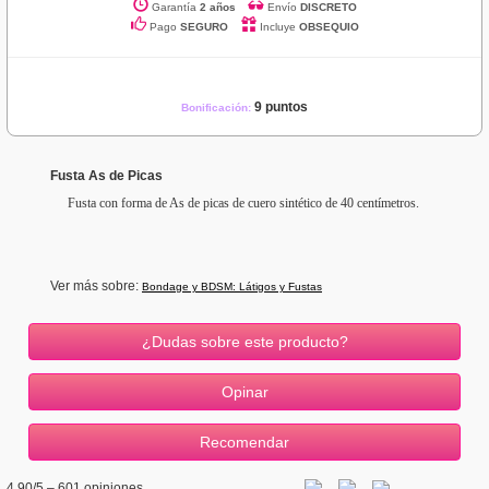
Garantía
2 años
Envío
DISCRETO
Pago
SEGURO
Incluye
OBSEQUIO
9 puntos
Bonificación:
Fusta As de Picas
Fusta con forma de As de picas de cuero sintético de 40 centímetros.
Ver más sobre:
Bondage y BDSM: Látigos y Fustas
¿Dudas sobre este producto?
4.90
/5 –
601
opiniones