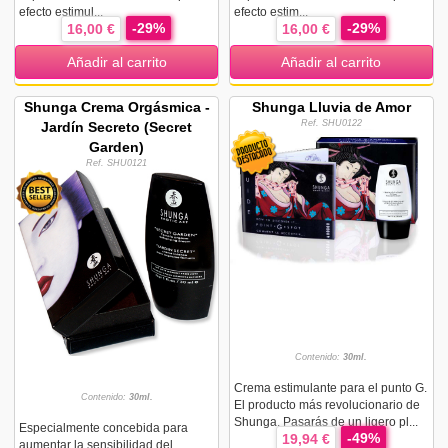
efecto estimul...
efecto estim...
-29%
-29%
16,00 €
16,00 €
Añadir al carrito
Añadir al carrito
Shunga Crema Orgásmica -
Shunga Lluvia de Amor
Ref. SHU0122
Jardín Secreto (Secret
Garden)
Ref. SHU0121
Contenido:
30ml.
Crema estimulante para el punto G.
Contenido:
30ml.
El producto más revolucionario de
Shunga. Pasarás de un ligero pl...
Especialmente concebida para
-49%
19,94 €
aumentar la sensibilidad del