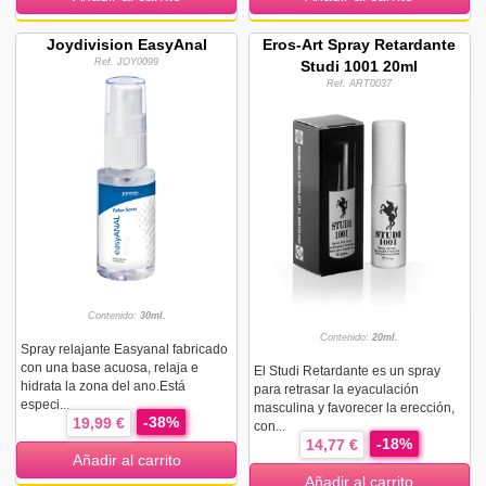
Joydivision EasyAnal
Eros-Art Spray Retardante
Ref. JOY0099
Studi 1001 20ml
Ref. ART0037
Contenido:
30ml.
Contenido:
20ml.
Spray relajante Easyanal fabricado
con una base acuosa, relaja e
El Studi Retardante es un spray
hidrata la zona del ano.Está
para retrasar la eyaculación
especi...
masculina y favorecer la erección,
-38%
19,99 €
con...
-18%
14,77 €
Añadir al carrito
Añadir al carrito