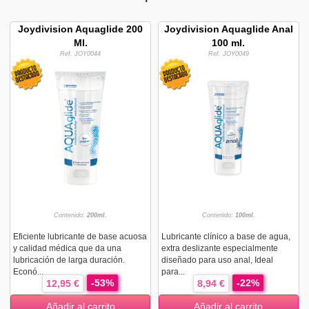
Joydivision Aquaglide 200
Joydivision Aquaglide Anal
Ml.
100 ml.
Ref. JOY0044
Ref. JOY0049
Contenido:
200ml.
Contenido:
100ml.
Eficiente lubricante de base acuosa
Lubricante clínico a base de agua,
y calidad médica que da una
extra deslizante especialmente
lubricación de larga duración.
diseñado para uso anal, Ideal
Econó...
para...
-53%
-22%
12,95 €
8,94 €
Añadir al carrito
Añadir al carrito