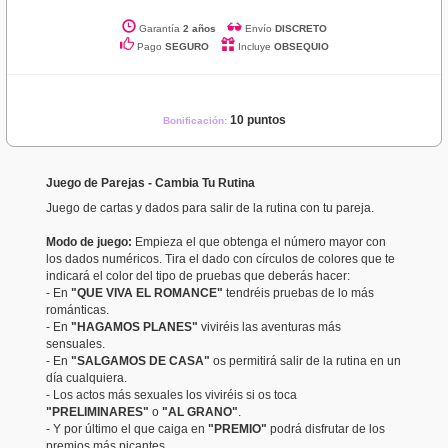
Garantía
2 años
Envío
DISCRETO
Pago
SEGURO
Incluye
OBSEQUIO
10 puntos
Bonificación:
Juego de Parejas - Cambia Tu Rutina
Juego de cartas y dados para salir de la rutina con tu pareja.
Modo de juego:
Empieza el que obtenga el número mayor con
los dados numéricos. Tira el dado con círculos de colores que te
indicará el color del tipo de pruebas que deberás hacer:
- En
"QUE VIVA EL ROMANCE"
tendréis pruebas de lo más
románticas.
- En
"HAGAMOS PLANES"
viviréis las aventuras más
sensuales.
- En
"SALGAMOS DE CASA"
os permitirá salir de la rutina en un
día cualquiera.
- Los actos más sexuales los viviréis si os toca
"PRELIMINARES"
o
"AL GRANO"
.
- Y por último el que caiga en
"PREMIO"
podrá disfrutar de los
premios más picantes.