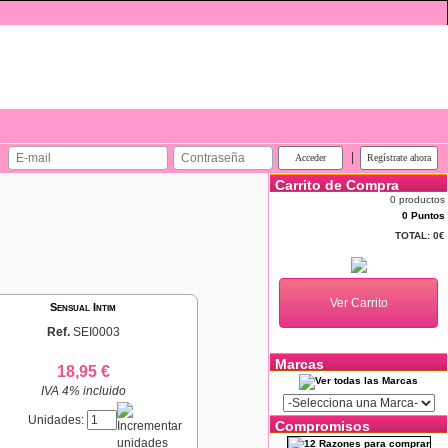
|
Carrito de Compra
0 productos
0 Puntos
TOTAL:
0€
Sensual Intim
Ref.
SEI0003
Marcas
18,95 €
IVA 4% incluido
Unidades:
Compromisos