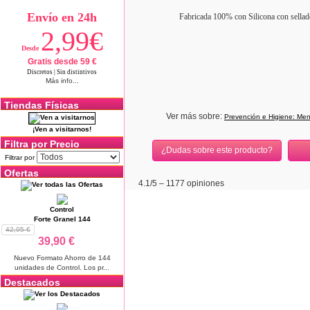
Envío en 24h
Fabricada 100% con Silicona con sellado
2,99€
Desde
Gratis desde 59 €
Discretos | Sin distintivos
Más info...
Tiendas Físicas
Ver más sobre:
Prevención e Higiene: Men
¡Ven a visitarnos!
Filtra por Precio
¿Dudas sobre este producto?
Filtrar por
Ofertas
4.1
/5 –
1177
opiniones
Control
Forte Granel 144
42,95 €
39,90 €
Nuevo Formato Ahorro de 144
unidades de Control. Los pr...
Destacados