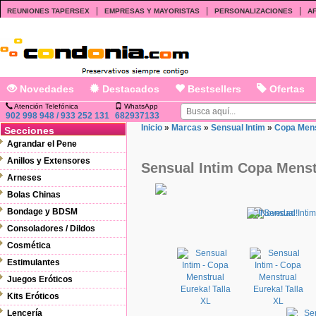
|
|
|
REUNIONES TAPERSEX
EMPRESAS Y MAYORISTAS
PERSONALIZACIONES
AF
Novedades
Destacados
Bestsellers
Ofertas
Atención Telefónica
WhatsApp
902 998 948 / 933 252 131
682937133
Inicio
»
Marcas
»
Sensual Intim
»
Copa Mens
Secciones
Agrandar el Pene
Anillos y Extensores
Sensual Intim Copa Menst
Arneses
Bolas Chinas
Bondage y BDSM
Consoladores / Dildos
Cosmética
Estimulantes
Juegos Eróticos
Kits Eróticos
Lencería