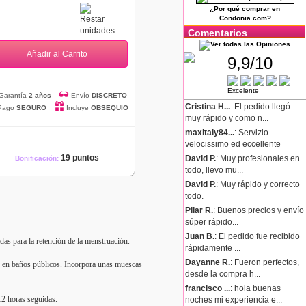
¿Por qué comprar en
Condonia.com?
Comentarios
Añadir al Carrito
9,9/10
Excelente
Garantía
2 años
Envío
DISCRETO
Cristina H...
: El pedido llegó
Pago
SEGURO
Incluye
OBSEQUIO
muy rápido y como n...
maxitaly84...
: Servizio
velocissimo ed eccellente
19 puntos
David P.
: Muy profesionales en
Bonificación:
todo, llevo mu...
David P.
: Muy rápido y correcto
todo.
Pilar R.
: Buenos precios y envío
súper rápido...
Juan B.
: El pedido fue recibido
as para la retención de la menstruación.
rápidamente ...
Dayanne R.
: Fueron perfectos,
so en baños públicos. Incorpora unas muescas
desde la compra h...
francisco ...
: hola buenas
12 horas seguidas.
noches mi experiencia e...