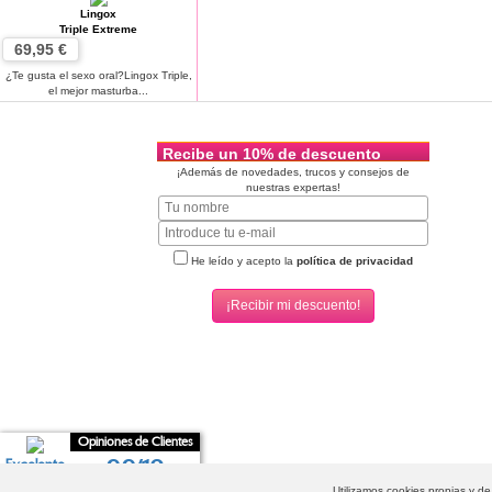
Lingox
Triple Extreme
69,95 €
¿Te gusta el sexo oral?Lingox Triple,
el mejor masturba...
Recibe un 10% de descuento
¡Además de novedades, trucos y consejos de
nuestras expertas!
He leído y acepto la
política de privacidad
Opiniones de Clientes
9,9/10
Excelente
Condonia.com
-
Grupo Tiendas Eróticas
- Condonia, S.L. 2026 © Todos los derechos reserva
Utilizamos cookies propias y d