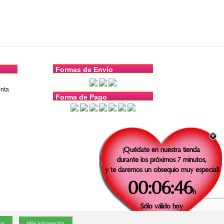
Formas de Envío
nta
Forma de Pago
¡Quédate en nuestra tienda
durante los próximos 7 minutos,
y te daremos un obsequio muy especial!
00:06:46
h
Sólo válido
hoy
v1.4.3 |
e-mail
|
Política de cookies
|
Condiciones generales
Más información