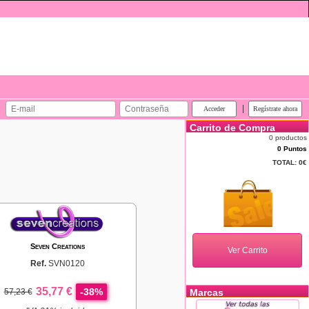
|
Carrito de Compra
0 productos
0 Puntos
TOTAL:
0€
Seven Creations
Ref.
SVN0120
35,77 €
-38%
57,23 €
Marcas