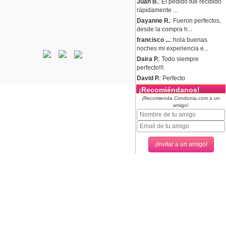
Juan B.
: El pedido fue recibido
rápidamente ...
Dayanne R.
: Fueron perfectos,
desde la compra h...
francisco ...
: hola buenas
noches mi experiencia e...
Daira P.
: Todo siempre
perfecto!!!.
David P.
: Perfecto
¡Recomiéndanos!
¡Recomienda Condonia.com a un
amigo!