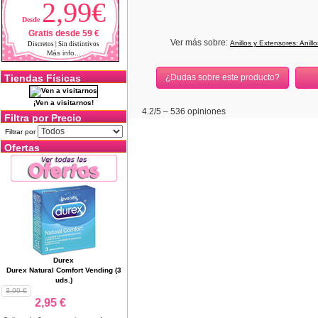
2,99€
Desde
Gratis desde 59 €
Ver más sobre:
Anillos y Extensores: Anillo
Discretos | Sin distintivos
Más info...
Tiendas Físicas
¿Dudas sobre este producto?
¡Ven a visitarnos!
4.2
/5 –
536
opiniones
Filtra por Precio
Filtrar por
Ofertas
Durex
Durex Natural Comfort Vending (3
uds.)
3,99 €
2,95 €