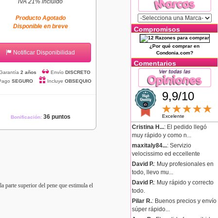
IVA 21% incluido
Producto Agotado
Disponible en breve
Compromisos
¿Por qué comprar en
Notificar Disponibilidad
Condonia.com?
Comentarios
Garantía
2 años
Envío
DISCRETO
Pago
SEGURO
Incluye
OBSEQUIO
9,9/10
36 puntos
Excelente
Bonificación:
Cristina H...
: El pedido llegó
muy rápido y como n...
maxitaly84...
: Servizio
velocissimo ed eccellente
David P.
: Muy profesionales en
todo, llevo mu...
David P.
: Muy rápido y correcto
a parte superior del pene que estimula el
todo.
Pilar R.
: Buenos precios y envío
súper rápido...