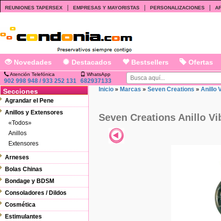
|
|
|
REUNIONES TAPERSEX
EMPRESAS Y MAYORISTAS
PERSONALIZACIONES
AF
Novedades
Destacados
Bestsellers
Ofertas
Atención Telefónica
WhatsApp
902 998 948 / 933 252 131
682937133
Inicio
»
Marcas
»
Seven Creations
»
Anillo 
Secciones
Agrandar el Pene
Anillos y Extensores
Seven Creations Anillo Vi
«Todos»
Anillos
Extensores
Arneses
Bolas Chinas
Bondage y BDSM
Consoladores / Dildos
Cosmética
Estimulantes