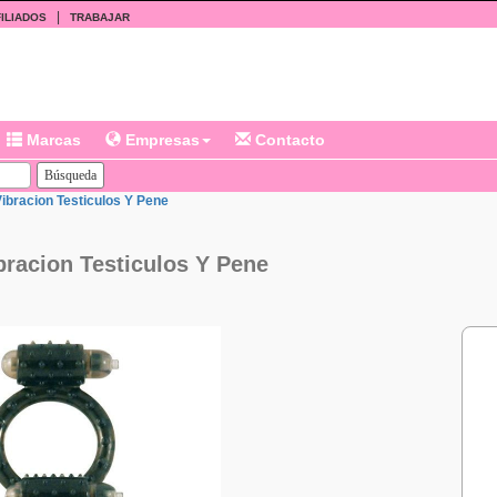
|
ILIADOS
TRABAJAR
Marcas
Empresas
Contacto
Vibracion Testiculos Y Pene
bracion Testiculos Y Pene