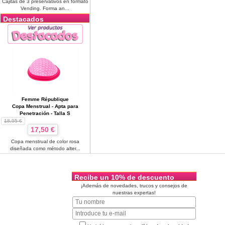
Cajitas de 3 preservativos en formato
Vending. Forma an...
Destacados
Femme République
Copa Menstrual - Apta para
Penetración - Talla S
18,95 €
17,50 €
Copa menstrual de color rosa
diseñada como método alter...
Recibe un 10% de descuento
¡Además de novedades, trucos y consejos de
nuestras expertas!