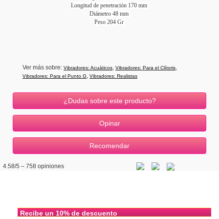
Longitud de penetración 170 mm
Diámetro 48 mm
Peso 204 Gr
Ver más sobre:
,
,
Vibradores: Acuáticos
Vibradores: Para el Clítoris
,
Vibradores: Para el Punto G
Vibradores: Realistas
¿Dudas sobre este producto?
4.58
/5 –
758
opiniones
Recibe un 10% de descuento