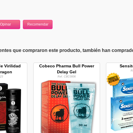
ientes que compraron este producto, también han comprado 
 Virilidad
Cobeco Pharma Bull Power
Sensit
R
Dragon
Delay Gel
23
Ref. CBC0006