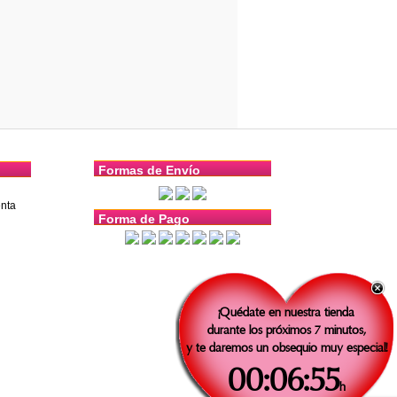
Formas de Envío
nta
Forma de Pago
¡Quédate en nuestra tienda
durante los próximos 7 minutos,
y te daremos un obsequio muy especial!
00:06:54
h