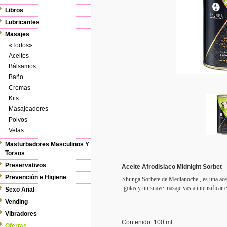
Libros
Lubricantes
Masajes
«Todos»
Aceites
Bálsamos
Baño
Cremas
Kits
Masajeadores
Polvos
Velas
Masturbadores Masculinos Y
Torsos
Preservativos
Aceite Afrodisiaco Midnight Sorbet
Prevención e Higiene
Shunga Sorbete de Medianoche , es una aceit
gotas y un suave masaje vas a intensificar 
Sexo Anal
Vending
Vibradores
Contenido: 100 ml.
Ofertas