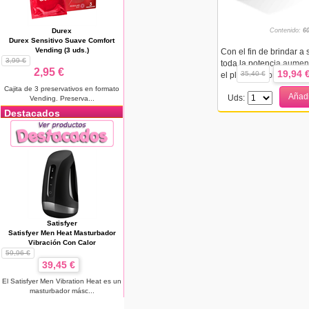
Contenido:
6
Durex
Durex Sensitivo Suave Comfort
Vending (3 uds.)
Con el fin de brindar a 
3,99 €
toda la potencia aumen
2,95 €
19,94 
35,40 €
el placer propio, Shunga
Cajita de 3 preservativos en formato
Añadi
Uds:
Vending. Preserva...
Destacados
Satisfyer
Satisfyer Men Heat Masturbador
Vibración Con Calor
59,96 €
39,45 €
El Satisfyer Men Vibration Heat es un
masturbador másc...