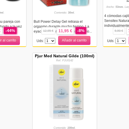
1
Ancho:
53mm.
Lar
0ml.
Contenido:
30ml.
4 cómodas cajit
Sensitex Natura
su pareja con
Bull Power Delay Gel retrasa el
individualmente.
tando a la vez
orgasmo durante mucho tiempo. La
-44%
-8%
€
11,95 €
12,95 €
9,90 €
 ...
eyaculación precoz es algo que mo...
r al carrito
Añadir al carrito
Uds:
Uds:
Pjur Med Natural Gilde (100ml)
Ref. PJU0142
Contenido:
100ml.