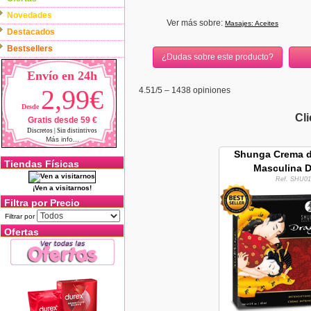
Novedades
Ver más sobre:
Masajes: Aceites
Destacados
Bestsellers
¿Dudas sobre este producto?
Envío en 24h
2,99€
4.51
/5 –
1438
opiniones
Desde
Cl
Gratis desde 59 €
Discretos | Sin distintivos
Más info...
Shunga Crema de
Tiendas Físicas
Masculina 
Ref. SHU01
¡Ven a visitarnos!
Filtra por Precio
Filtrar por
Ofertas