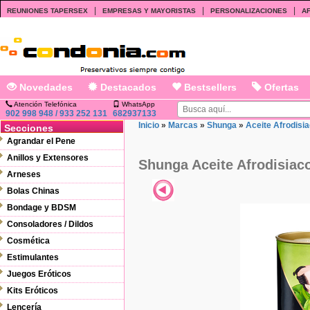
|
|
|
REUNIONES TAPERSEX
EMPRESAS Y MAYORISTAS
PERSONALIZACIONES
AF
Novedades
Destacados
Bestsellers
Ofertas
Atención Telefónica
WhatsApp
902 998 948 / 933 252 131
682937133
Inicio
»
Marcas
»
Shunga
»
Aceite Afrodisi
Secciones
Agrandar el Pene
Anillos y Extensores
Shunga Aceite Afrodisiac
Arneses
Bolas Chinas
Bondage y BDSM
Consoladores / Dildos
Cosmética
Estimulantes
Juegos Eróticos
Kits Eróticos
Lencería