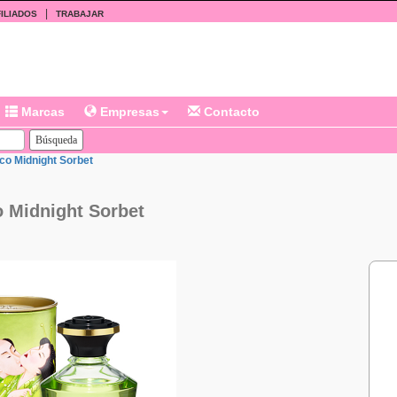
|
ILIADOS
TRABAJAR
Marcas
Empresas
Contacto
aco Midnight Sorbet
o Midnight Sorbet