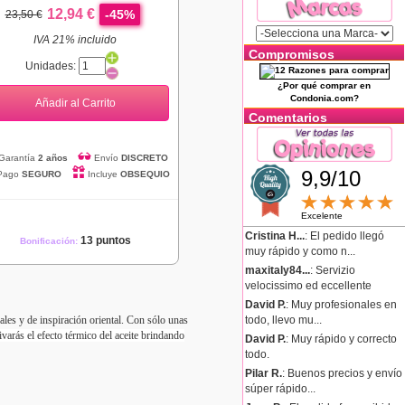
12,94 €
-45%
23,50 €
IVA 21% incluido
Compromisos
Unidades:
¿Por qué comprar en
Condonia.com?
Añadir al Carrito
Comentarios
Garantía
2 años
Envío
DISCRETO
9,9/10
Pago
SEGURO
Incluye
OBSEQUIO
Excelente
Cristina H...
: El pedido llegó
13 puntos
Bonificación:
muy rápido y como n...
maxitaly84...
: Servizio
velocissimo ed eccellente
David P.
: Muy profesionales en
todo, llevo mu...
les y de inspiración oriental. Con sólo unas
varás el efecto térmico del aceite brindando
David P.
: Muy rápido y correcto
todo.
Pilar R.
: Buenos precios y envío
súper rápido...