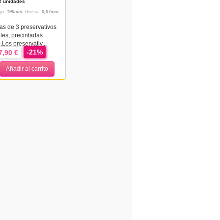
2 unidades
go:
190mm.
Grosor:
0,07mm.
as de 3 preservativos
les, precintadas
Los preservativ...
-21%
7,90 €
Añadir al carrito