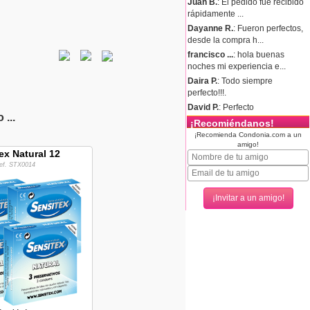
Juan B.
: El pedido fue recibido
rápidamente ...
Dayanne R.
: Fueron perfectos,
desde la compra h...
francisco ...
: hola buenas
noches mi experiencia e...
Daira P.
: Todo siempre
perfecto!!!.
David P.
: Perfecto
...
¡Recomiéndanos!
¡Recomienda Condonia.com a un
amigo!
ex Natural 12
ef. STX0014