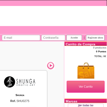
|
Carrito de Compra
0 productos
0 Puntos
TOTAL:
0€
Shunga
Ref.
SHU0275
Marcas