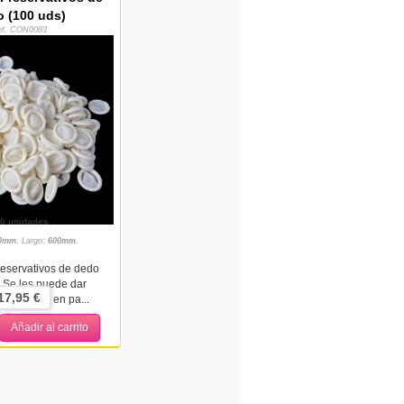
 (100 uds)
ef. CON0083
0 unidades
0mm.
Largo:
600mm.
eservativos de dedo
. Se les puede dar
17,95 €
sde juegos en pa...
Añadir al carrito