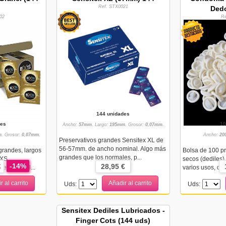
Ref. STX0021
Dedo
02
R
144 unidades
des
10
Ancho:
57mm.
Largo:
195mm.
Grosor:
0,07mm.
.
Grosor:
0,07mm.
Ancho:
20
Preservativos grandes Sensitex XL de
56-57mm. de ancho nominal. Algo más
grandes, largos
Bolsa de 100 pr
grandes que los normales, p...
XS.
secos (dediles)
-14%
€
28,95 €
epósito y l...
varios usos, de
r al carrito
Añadir al carrito
Uds:
Uds:
Sensitex Dediles Lubricados -
Finger Cots (144 uds)