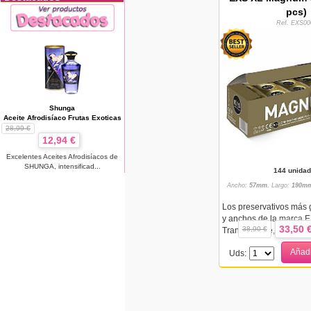
pcs)
Ref. EXS00
Shunga
Aceite Afrodisíaco Frutas Exoticas
28,99 €
12,94 €
Excelentes Aceites Afrodisíacos de
SHUNGA, intensificad...
144 unida
Ancho:
57mm.
Largo:
190mm
Los preservativos más 
y anchos de la marca E
33,50 
38,90 €
Transparente, liso, con d
Añadi
Uds: