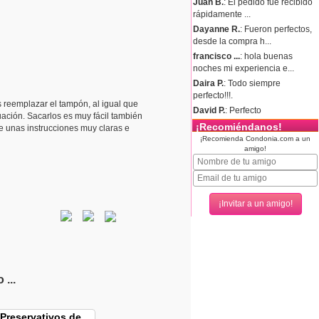
Juan B.
: El pedido fue recibido
rápidamente ...
Dayanne R.
: Fueron perfectos,
desde la compra h...
francisco ...
: hola buenas
noches mi experiencia e...
Daira P.
: Todo siempre
perfecto!!!.
 reemplazar el tampón, al igual que
David P.
: Perfecto
uación. Sacarlos es muy fácil también
¡Recomiéndanos!
ye unas instrucciones muy claras e
¡Recomienda Condonia.com a un
amigo!
...
Preservativos de