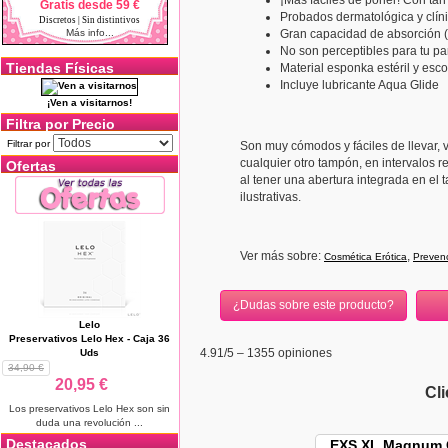
¡Más fáciles de poner! Con tan
Gratis desde 59 €
Probados dermatológica y clí
Discretos | Sin distintivos
Más info...
Gran capacidad de absorción (
No son perceptibles para tu pa
Tiendas Físicas
Material esponka estéril y escol
Incluye lubricante Aqua Glide
¡Ven a visitarnos!
Filtra por Precio
Filtrar por
Son muy cómodos y fáciles de llevar, 
cualquier otro tampón, en intervalos r
Ofertas
al tener una abertura integrada en el 
ilustrativas.
Ver más sobre:
,
Cosmética Erótica
Prevenc
¿Dudas sobre este producto?
Lelo
Preservativos Lelo Hex - Caja 36
4.91
/5 –
1355
opiniones
Uds
34,90 €
20,95 €
Cl
Los preservativos Lelo Hex son sin
duda una revolución ...
Destacados
EXS XL Magnum G