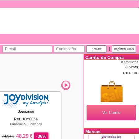
|
Carrito de Compra
0 productos
0 Puntos
TOTAL:
0€
Joydivision
Ref.
JOY0064
Contiene 50 unidades
Marcas
48,29 €
-36%
74,94 €