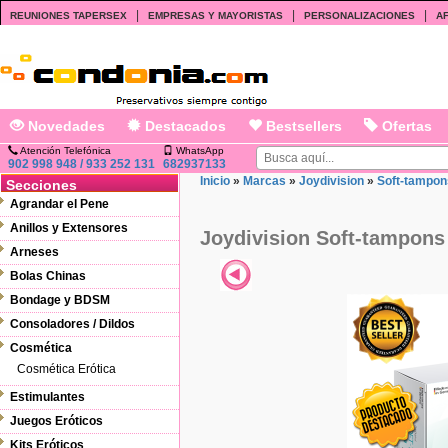
|
|
|
REUNIONES TAPERSEX
EMPRESAS Y MAYORISTAS
PERSONALIZACIONES
AF
Novedades
Destacados
Bestsellers
Ofertas
Atención Telefónica
WhatsApp
902 998 948 / 933 252 131
682937133
Inicio
»
Marcas
»
Joydivision
»
Soft-tampon
Secciones
Agrandar el Pene
Anillos y Extensores
Joydivision Soft-tampons
Arneses
Bolas Chinas
Bondage y BDSM
Consoladores / Dildos
Cosmética
Cosmética Erótica
Estimulantes
Juegos Eróticos
Kits Eróticos