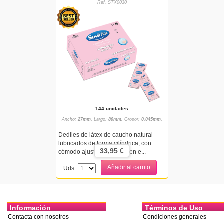
Ref. STX0030
144 unidades
Ancho:
27mm.
Largo:
80mm.
Grosor:
0,045mm.
Dediles de látex de caucho natural
lubricados de forma cilíndrica, con
33,95 €
cómodo ajuste, indicados en e...
Añadir al carrito
Uds:
Información
Términos de Uso
Contacta con nosotros
Condiciones generales