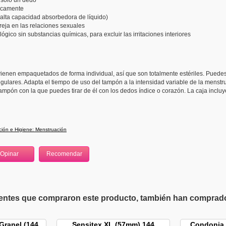
 sólo un dedo
nicamente
alta capacidad absorbedora de líquido)
reja en las relaciones sexuales
ógico sin substancias químicas, para excluir las irritaciones interiores
vienen empaquetados de forma individual, así que son totalmente estériles. Puedes
egulares. Adapta el tiempo de uso del tampón a la intensidad variable de la menstr
tampón con la que puedes tirar de él con los dedos índice o corazón. La caja inclu
ión e Higiene: Menstruación
ientes que compraron este producto, también han comprado 
ranel (144
Sensitex XL (57mm) 144
Condonia 