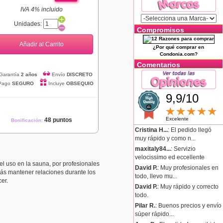
IVA 4% incluido
Unidades:
Compromisos
Añadir al Carrito
¿Por qué comprar en
Condonia.com?
Comentarios
Garantía
2 años
Envío
DISCRETO
Pago
SEGURO
Incluye
OBSEQUIO
9,9/10
Excelente
48 puntos
Bonificación:
Cristina H...
: El pedido llegó
muy rápido y como n...
maxitaly84...
: Servizio
velocissimo ed eccellente
l uso en la sauna, por profesionales
David P.
: Muy profesionales en
drás mantener relaciones durante los
todo, llevo mu...
er.
David P.
: Muy rápido y correcto
todo.
Pilar R.
: Buenos precios y envío
súper rápido...