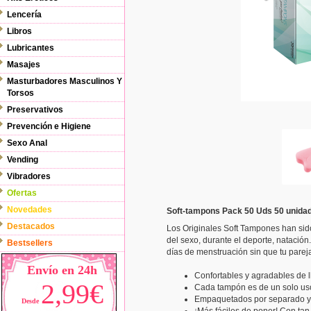
Lencería
Libros
Lubricantes
Masajes
Masturbadores Masculinos Y
Torsos
Preservativos
Prevención e Higiene
Sexo Anal
Vending
Vibradores
Ofertas
Novedades
Soft-tampons Pack 50 Uds 50 unida
Destacados
Los Originales Soft Tampones han sid
del sexo, durante el deporte, natación
Bestsellers
días de menstruación sin que tu parej
Envío en 24h
Confortables y agradables de l
2,99€
Cada tampón es de un solo us
Empaquetados por separado y 
Desde