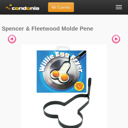
Mi Cuenta
Menú
Inicio
»
Marcas
»
Spencer & Fleetwood
»
Molde Pene
Spencer & Fleetwood Molde Pene