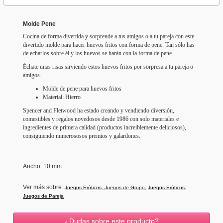
Molde Pene
Cocina de forma divertida y sorprende a tus amigos o a tu pareja con este
divertido molde para hacer huevos fritos con forma de pene. Tan sólo has
de echarlos sobre él y los huevos se harán con la forma de pene.
Échate unas risas sirviendo estos huevos fritos por sorpresa a tu pareja o
amigos.
Molde de pene para huevos fritos
Material: Hierro
Spencer and Fletwood ha estado creando y vendiendo diversión,
comestibles y regalos novedosos desde 1986 con solo materiales e
ingredientes de primera calidad (productos increiblemente deliciosos),
consiguiendo numerososos premios y galardones.
Ancho
: 10 mm.
Ver más sobre:
,
Juegos Eróticos: Juegos de Grupo
Juegos Eróticos:
Juegos de Pareja
¿Dudas sobre este producto?