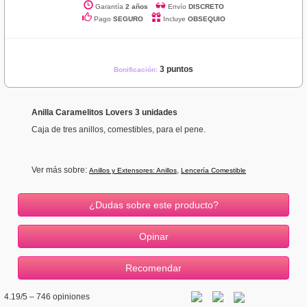
Garantía
2 años
Envío
DISCRETO
Pago
SEGURO
Incluye
OBSEQUIO
3 puntos
Bonificación:
Anilla Caramelitos Lovers 3 unidades
Caja de tres anillos, comestibles, para el pene.
Ver más sobre:
,
Anillos y Extensores: Anillos
Lencería Comestible
¿Dudas sobre este producto?
4.19
/5 –
746
opiniones