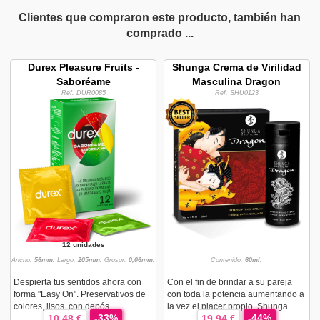
Clientes que compraron este producto, también han
comprado ...
Durex Pleasure Fruits -
Shunga Crema de Virilidad
Saboréame
Masculina Dragon
Ref. DUR0085
Ref. SHU0123
12 unidades
Ancho:
56mm.
Largo:
205mm.
Grosor:
0,06mm.
Contenido:
60ml.
Despierta tus sentidos ahora con
Con el fin de brindar a su pareja
forma "Easy On". Preservativos de
con toda la potencia aumentando a
colores, lisos, con depós...
la vez el placer propio, Shunga ...
-33%
-44%
10,48 €
19,94 €