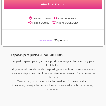
Añadir al Carrito
Garantía
2 años
Envío
DISCRETO
Pago
SEGURO
Incluye
OBSEQUIO
35 puntos
Bonificación:
Esposas para puerta - Door Jam Cuffs
Juego de esposas para fijar con la puerta y sirven para las muñecas y para
los tobillos.
Muy fáciles de instalar, se abre la puerta, pasas las tiras por encima, cierras
dejando los topes en el otro lado y ya están listas para usar.No dejan marcas
en la puerta.
Material muy suave para evitar las rozaduras. Son muy fáciles de
transportar, para que las puedas llevar a tus escapadas de fin de semana y
vacaciones.