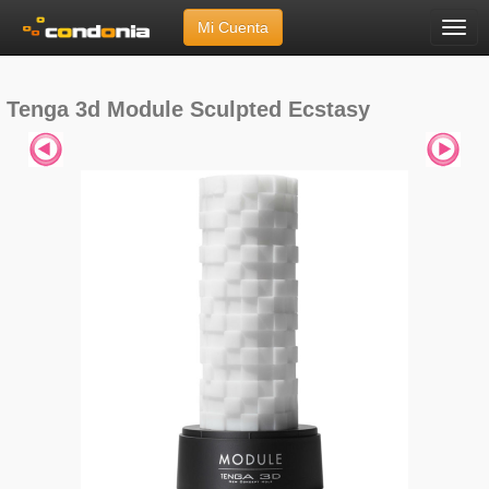
Mi Cuenta
Menú
Inicio
»
Marcas
»
Tenga
»
Tenga 3d Module Sculpted Ecstasy
Tenga 3d Module Sculpted Ecstasy