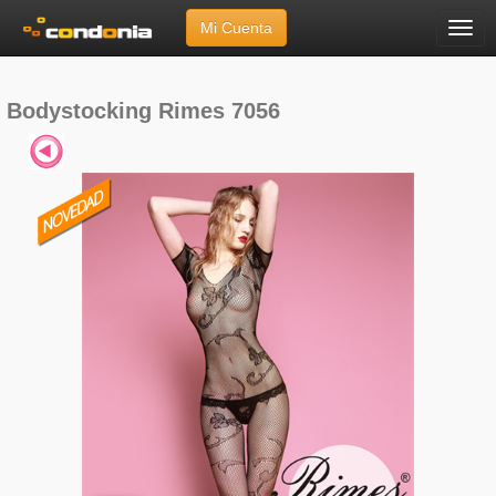
Mi Cuenta
Menú
Inicio
»
Marcas
»
Rimes
»
Bodystocking Rimes 7056
Bodystocking Rimes 7056