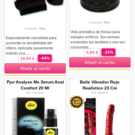
Contenido:
30ml.
Contenido:
30ml.
Vela aromática de Rosas para
masajes eróticos. Sus aromas
Especialmente concebida para
encienden tus sentidos y una vez
aumentar la sensibilidad del
consumida...
clítoris. Aplicada suavemente
-32%
4,94 €
notarás una ...
-44%
19,94 €
Añadir al carrito
Añadir al carrito
Pjur Analyse Me Serum Anal
Baile Vibrador Rojo
Comfort 20 Ml
Realístico 23 Cm
Ref. PJU0219
Ref. BAI0237