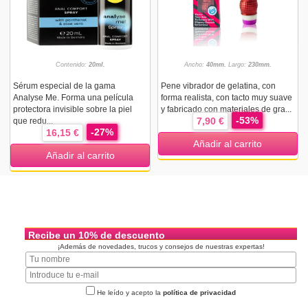
Contenido:
20ml.
Ancho:
40mm.
Largo:
230mm.
Sérum especial de la gama
Pene vibrador de gelatina, con
Analyse Me. Forma una película
forma realista, con tacto muy suave
protectora invisible sobre la piel
y fabricado con materiales de gra...
-53%
7,90 €
que redu...
-27%
16,15 €
Añadir al carrito
Añadir al carrito
Recibe un 10% de descuento
¡Además de novedades, trucos y consejos de nuestras expertas!
He leído y acepto la
política de privacidad