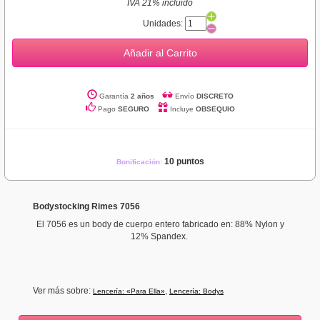
IVA 21% incluido
Unidades:
Añadir al Carrito
Garantía
2 años
Envío
DISCRETO
Pago
SEGURO
Incluye
OBSEQUIO
10 puntos
Bonificación:
Bodystocking Rimes 7056
El 7056 es un body de cuerpo entero fabricado en: 88% Nylon y
12% Spandex.
Ver más sobre:
,
Lencería: «Para Ella»
Lencería: Bodys