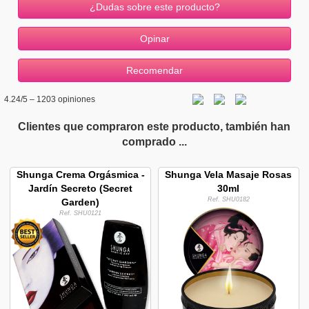
¿Dudas sobre este producto?
4.24
/5 –
1203
opiniones
Clientes que compraron este producto, también han
comprado ...
Shunga Crema Orgásmica -
Shunga Vela Masaje Rosas
Jardín Secreto (Secret
30ml
Ref. SHU0182
Garden)
Ref. SHU0121