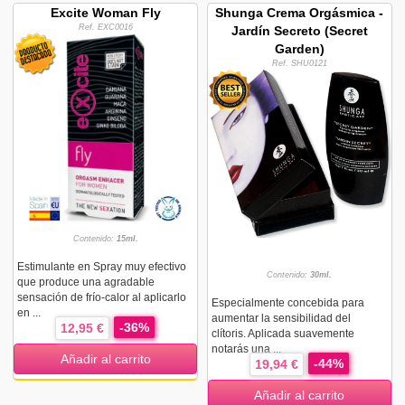
Excite Woman Fly
Shunga Crema Orgásmica -
Ref. EXC0016
Jardín Secreto (Secret
Garden)
Ref. SHU0121
Contenido:
15ml.
Estimulante en Spray muy efectivo
Contenido:
30ml.
que produce una agradable
sensación de frío-calor al aplicarlo
Especialmente concebida para
en ...
aumentar la sensibilidad del
-36%
12,95 €
clítoris. Aplicada suavemente
notarás una ...
Añadir al carrito
-44%
19,94 €
Añadir al carrito