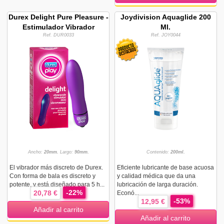
Durex Delight Pure Pleasure -
Joydivision Aquaglide 200
Estimulador Vibrador
Ml.
Ref. DUR0033
Ref. JOY0044
Ancho:
20mm.
Largo:
90mm.
Contenido:
200ml.
El vibrador más discreto de Durex.
Eficiente lubricante de base acuosa
Con forma de bala es discreto y
y calidad médica que da una
potente, y está diseñado para 5 h...
lubricación de larga duración.
-22%
20,78 €
Econó...
-53%
12,95 €
Añadir al carrito
Añadir al carrito