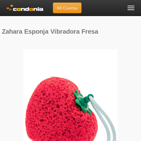
Mi Cuenta
Menú
Inicio
»
Marcas
»
Zahara
»
Esponja Vibradora Fresa
Zahara Esponja Vibradora Fresa