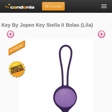
Mi Cuenta
Menú
Inicio
»
Marcas
»
Key By Jopen
»
Key Stella II Bolas (Lila)
Key By Jopen Key Stella II Bolas (Lila)