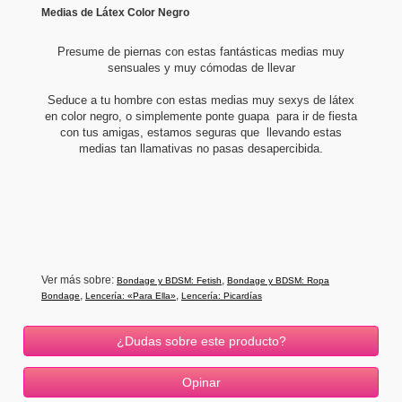
Medias de Látex Color Negro
Presume de piernas con estas fantásticas medias muy
sensuales y muy cómodas de llevar
Seduce a tu hombre con estas medias muy sexys de látex
en color negro, o simplemente ponte guapa para ir de fiesta
con tus amigas, estamos seguras que llevando estas
medias tan llamativas no pasas desapercibida.
Ver más sobre:
,
Bondage y BDSM: Fetish
Bondage y BDSM: Ropa
,
,
Bondage
Lencería: «Para Ella»
Lencería: Picardías
¿Dudas sobre este producto?