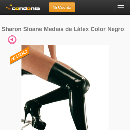
Mi Cuenta
Menú
Inicio
»
Marcas
»
Sharon Sloane
»
Medias de Látex Color Negro
Sharon Sloane Medias de Látex Color Negro