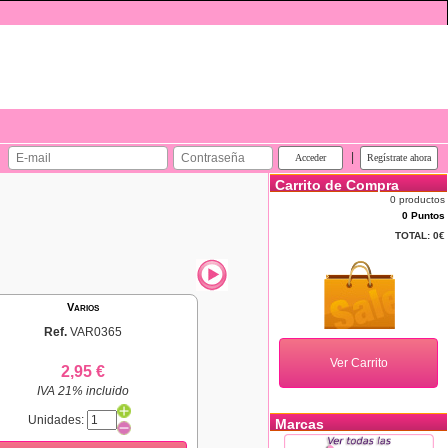
|
Carrito de Compra
0 productos
0 Puntos
TOTAL:
0€
Varios
Ref.
VAR0365
2,95 €
IVA 21% incluido
Unidades:
Marcas