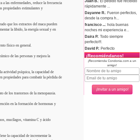
Juan B.
: El pedido fue recibido
ica a las enfermedades, reduce la frecuencia
rápidamente ...
sus propiedades estimulantes y
Dayanne R.
: Fueron perfectos,
desde la compra h...
rado que los extractos del maca pueden
francisco ...
: hola buenas
mentar la libido, la energía sexual y en
noches mi experiencia e...
Daira P.
: Todo siempre
perfecto!!!.
nto físico en general.
David P.
: Perfecto
¡Recomiéndanos!
nímico de las personas y mejora la
¡Recomienda Condonia.com a un
amigo!
a actividad psíquica, la capacidad de
en propiedades para combatir la pérdida de
nto de los trastornos de la menopausia.
rvención en la formación de hormonas y
inos, mucílagos, vitamina C y ácido
iene la capacidad de incrementar la