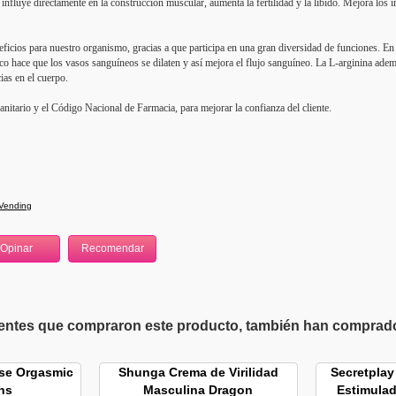
 influye directamente en la construcción muscular, aumenta la fertilidad y la líbido. Mejora lo
icios para nuestro organismo, gracias a que participa en una gran diversidad de funciones. En 
ico hace que los vasos sanguíneos se dilaten y así mejora el flujo sanguíneo. La L-arginina adem
cias en el cuerpo.
nitario y el Código Nacional de Farmacia, para mejorar la confianza del cliente.
Vending
ientes que compraron este producto, también han comprado 
nse Orgasmic
Shunga Crema de Virilidad
Secretplay
ns
Masculina Dragon
Estimulad