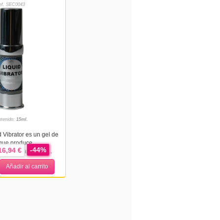
ef. SEC0043
tenido:
15ml.
 Vibrator es un gel de
 que produce
-44%
16,94 €
 gel vibrante se a...
Añadir al carrito