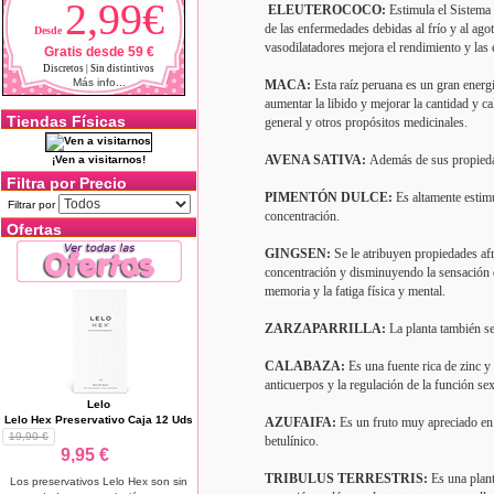
2,99€
ELEUTEROCOCO:
Estimula el Sistema 
de las enfermedades debidas al frío y al ago
Desde
vasodilatadores mejora el rendimiento y las 
Gratis desde 59 €
Discretos | Sin distintivos
Más info...
MACA:
Esta raíz peruana es un gran energ
aumentar la libido y mejorar la cantidad y ca
Tiendas Físicas
general y otros propósitos medicinales.
AVENA SATIVA:
Además de sus propiedade
¡Ven a visitarnos!
Filtra por Precio
PIMENTÓN DULCE:
Es altamente estimu
Filtrar por
concentración.
Ofertas
GINGSEN:
Se le atribuyen propiedades afr
concentración y disminuyendo la sensación de
memoria y la fatiga física y mental.
ZARZAPARRILLA:
La planta también se 
CALABAZA:
Es una fuente rica de zinc y
anticuerpos y la regulación de la función s
Lelo
Lelo Hex Preservativo Caja 12 Uds
AZUFAIFA:
Es un fruto muy apreciado en 
19,90 €
betulínico.
9,95 €
TRIBULUS TERRESTRIS:
Es una plant
Los preservativos Lelo Hex son sin