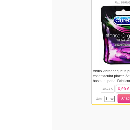
Ref. DUR01
Anillo vibrador que te 
espectacular placer. Se
base del pene. Fabricad
6,90 €
15,92 €
Añadi
Uds: