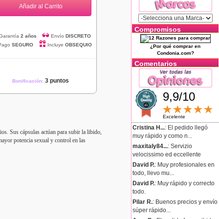
Añadir al Carrito
Compromisos
Garantía
2 años
Envío
DISCRETO
Pago
SEGURO
Incluye
OBSEQUIO
¿Por qué comprar en
Condonia.com?
Comentarios
3 puntos
Bonificación:
9,9/10
Excelente
Cristina H...
: El pedido llegó
os. Sus cápsulas actúan para subir la libido,
muy rápido y como n...
mayor potencia sexual y control en las
maxitaly84...
: Servizio
velocissimo ed eccellente
David P.
: Muy profesionales en
todo, llevo mu...
David P.
: Muy rápido y correcto
todo.
Pilar R.
: Buenos precios y envío
súper rápido...