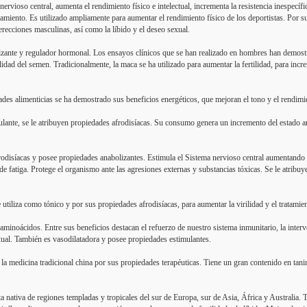
nervioso central, aumenta el rendimiento físico e intelectual, incrementa la resistencia inespecíf
tamiento. Es utilizado ampliamente para aumentar el rendimiento físico de los deportistas. Por 
erecciones masculinas, así como la líbido y el deseo sexual.
izante y regulador hormonal. Los ensayos clínicos que se han realizado en hombres han demost
lidad del semen. Tradicionalmente, la maca se ha utilizado para aumentar la fertilidad, para incre
s alimenticias se ha demostrado sus beneficios energéticos, que mejoran el tono y el rendimie
lante, se le atribuyen propiedades afrodisíacas. Su consumo genera un incremento del estado a
odisíacas y posee propiedades anabolizantes. Estimula el Sistema nervioso central aumentando l
 fatiga. Protege el organismo ante las agresiones externas y substancias tóxicas. Se le atribuy
utiliza como tónico y por sus propiedades afrodisíacas, para aumentar la virilidad y el tratamie
 aminoácidos. Entre sus beneficios destacan el refuerzo de nuestro sistema inmunitario, la inte
exual. También es vasodilatadora y posee propiedades estimulantes.
la medicina tradicional china por sus propiedades terapéuticas. Tiene un gran contenido en tan
a nativa de regiones templadas y tropicales del sur de Europa, sur de Asia, África y Australia. T