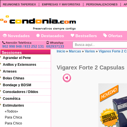
|
|
|
REUNIONES TAPERSEX
EMPRESAS Y MAYORISTAS
PERSONALIZACIONES
AF
Novedades
Destacados
Bestsellers
Ofertas
Atención Telefónica
WhatsApp
902 998 948 / 933 252 131
682937133
Inicio
»
Marcas
»
Varios
»
Vigarex Forte 2 
Secciones
Agrandar el Pene
Anillos y Extensores
Vigarex Forte 2 Capsulas
Arneses
Bolas Chinas
Bondage y BDSM
Consoladores / Dildos
Cosmética
Estimulantes
«Todos»
Para Chica
Para Chico