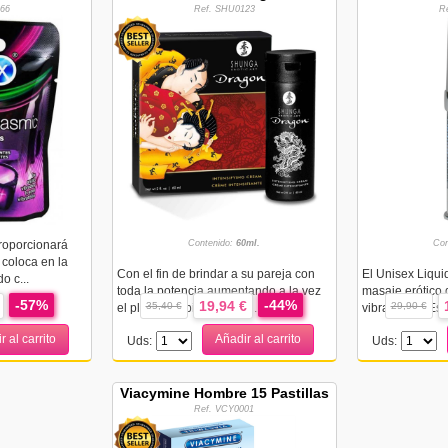
66
Ref. SHU0123
R
proporcionará
Contenido:
60ml.
Con
 coloca en la
Con el fin de brindar a su pareja con
El Unisex Liquid
o c...
toda la potencia aumentando a la vez
masaje erótico
-57%
-44%
19,94 €
35,40 €
29,90 €
el placer propio, Shunga ...
vibraciones.Este
r al carrito
Añadir al carrito
Uds:
Uds:
Viacymine Hombre 15 Pastillas
Ref. VCY0001