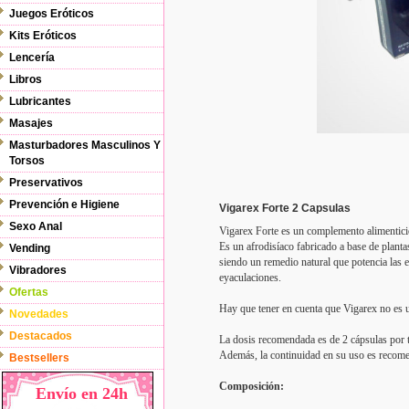
Juegos Eróticos
Kits Eróticos
Lencería
Libros
Lubricantes
Masajes
Masturbadores Masculinos Y
Torsos
Preservativos
Prevención e Higiene
Vigarex Forte 2 Capsulas
Sexo Anal
Vigarex Forte es un complemento alimentici
Es un afrodisíaco fabricado a base de planta
Vending
siendo un remedio natural que potencia las e
Vibradores
eyaculaciones.
Ofertas
Hay que tener en cuenta que Vigarex no es 
Novedades
Destacados
La dosis recomendada es de 2 cápsulas por
Además, la continuidad en su uso es recom
Bestsellers
Composición:
Envío en 24h