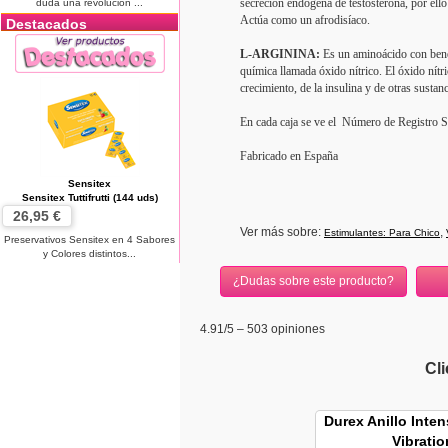
secreción endógena de testosterona, por ello
duda una revolución ...
Actúa como un afrodisíaco.
Destacados
L-ARGININA:
Es un aminoácido con benef
química llamada óxido nítrico. El óxido nítr
crecimiento, de la insulina y de otras sustan
En cada caja se ve el Número de Registro Sa
Fabricado en España
Sensitex
Sensitex Tuttifrutti (144 uds)
26,95 €
Ver más sobre:
,
Estimulantes: Para Chico
Preservativos Sensitex en 4 Sabores
y Colores distintos...
¿Dudas sobre este producto?
4.91
/5 –
503
opiniones
Cl
Durex Anillo Inte
Vibratio