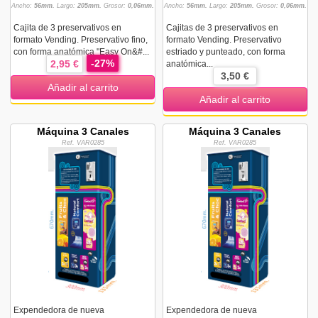
Ancho:
56mm.
Largo:
205mm.
Grosor:
0,06mm.
Ancho:
56mm.
Largo:
205mm.
Grosor:
0,06mm.
Cajita de 3 preservativos en
Cajitas de 3 preservativos en
formato Vending. Preservativo fino,
formato Vending. Preservativo
con forma anatómica "Easy On&#...
estriado y punteado, con forma
-27%
2,95 €
anatómica...
3,50 €
Añadir al carrito
Añadir al carrito
Máquina 3 Canales
Máquina 3 Canales
Ref. VAR0285
Ref. VAR0285
Expendedora de nueva
Expendedora de nueva