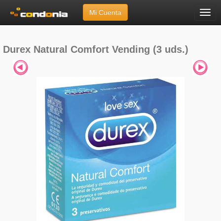
Mi Cuenta
Menú
Inicio
»
Marcas
»
Durex
»
Durex Natural Comfort Vending (3 uds.)
Durex Natural Comfort Vending (3 uds.)