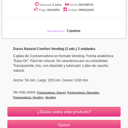
Garantía
2 años
Envío
DISCRETO
Pago
SEGURO
Incluye
OBSEQUIO
3 puntos
Bonificación:
Durex Natural Comfort Vending (3 uds.) 3 unidades
Cajitas de 3 preservativos en formato Vending. Forma anatómica
"Easy On". Fácil de colocar. Se caracteriza por su comodidad.
Transparente, liso, con depósito y lubricado. Látex de caucho
natural.
Ancho
: 56 mm.
Largo: 205 mm.
Grosor
: 0,06 mm.
Ver más sobre:
,
,
Preservativos: Granel
Preservativos: Naturales
,
Preservativos: Vending
Vending
¿Dudas sobre este producto?