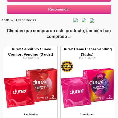
4.50
/5 –
1173
opiniones
Clientes que compraron este producto, también han
comprado ...
Durex Sensitivo Suave
Durex Dame Placer Vending
Comfort Vending (3 uds.)
(3uds.)
Ref. DUR0144
Ref. DUR0145
3 unidades
3 unidades