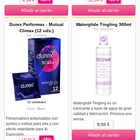
9,94 €
12,94 €
Añadir al carrito
Añadir al carrito
Durex Performax - Mutual
Waterglide Tingling 300ml
Ref. WGL0022
Climax (12 uds.)
Ref. DUR0088
12 unidades
Waterglide Tingling es un
lubricante a base de agua de gran
Ancho:
56mm.
calidad y fabricación. Provoca una
Preservativos texturizados con
sensa...
puntos y estrías para ella y con
9,50 €
efecto retardante para él.
Especialm...
Añadir al carrito
-28%
12,71 €