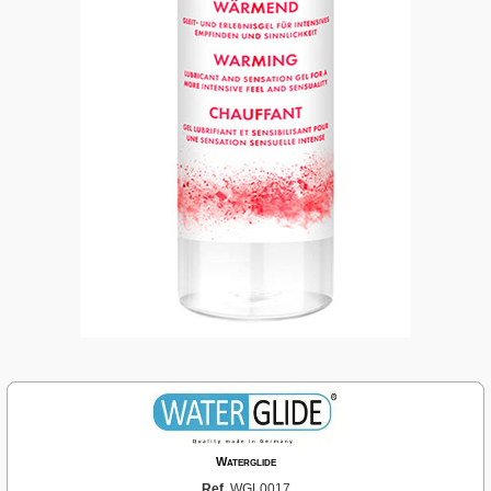
Waterglide
Ref.
WGL0017