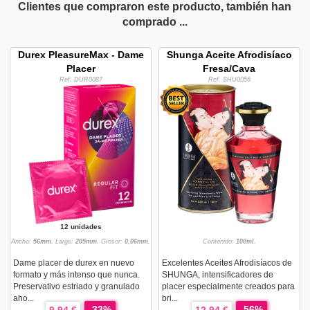
Clientes que compraron este producto, también han
comprado ...
Durex PleasureMax - Dame
Shunga Aceite Afrodisíaco
Placer
Fresa/Cava
Ref. DUR0087
Ref. SHU0056
12 unidades
Ancho:
56mm.
Largo:
205mm.
Grosor:
0,06mm.
Contenido:
100ml.
Dame placer de durex en nuevo
Excelentes Aceites Afrodisíacos de
formato y más intenso que nunca.
SHUNGA, intensificadores de
Preservativo estriado y granulado
placer especialmente creados para
aho...
bri...
-33%
-56%