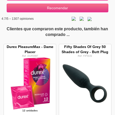
4.7
/5 –
1307
opiniones
Clientes que compraron este producto, también han
comprado ...
Durex PleasureMax - Dame
Fifty Shades Of Grey 50
Placer
Shades of Grey - Butt Plug
Ref. DUR0087
Ref. FIF0131
12 unidades