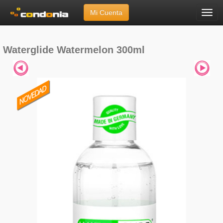
Mi Cuenta
Menú
Inicio
»
Marcas
»
Waterglide
»
Watermelon 300ml
Waterglide Watermelon 300ml