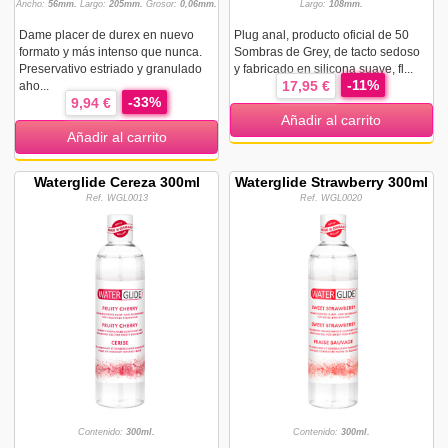
Ancho:
56mm.
Largo:
205mm.
Grosor:
0,06mm.
Largo:
108mm.
Dame placer de durex en nuevo
Plug anal, producto oficial de 50
formato y más intenso que nunca.
Sombras de Grey, de tacto sedoso
Preservativo estriado y granulado
y fabricado en silicona suave, fl...
-11%
17,95 €
aho...
-33%
9,94 €
Añadir al carrito
Añadir al carrito
Waterglide Cereza 300ml
Waterglide Strawberry 300ml
Ref. WGL0013
Ref. WGL0020
Contenido:
300ml.
Contenido:
300ml.