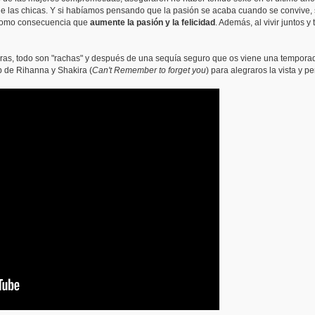
 de las chicas. Y si habíamos pensando que la pasión se acaba cuando se convive
e como consecuencia que
aumente la pasión y la felicidad
. Además, al vivir juntos y
lteras, todo son "rachas" y después de una sequía seguro que os viene una tempora
p de Rihanna y Shakira (
Can't Remember to forget you
) para alegraros la vista y p