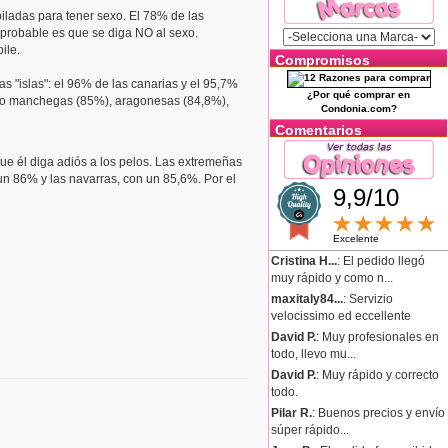
iladas para tener sexo. El 78% de las
 probable es que se diga NO al sexo.
ile.
Compromisos
s "islas": el 96% de las canarias y el 95,7%
¿Por qué comprar en
llano manchegas (85%), aragonesas (84,8%),
Condonia.com?
Comentarios
ue él diga adiós a los pelos. Las extremeñas
un 86% y las navarras, con un 85,6%. Por el
9,9/10
Excelente
Cristina H...
: El pedido llegó
muy rápido y como n...
maxitaly84...
: Servizio
velocissimo ed eccellente
David P.
: Muy profesionales en
todo, llevo mu...
David P.
: Muy rápido y correcto
todo.
Pilar R.
: Buenos precios y envío
súper rápido...