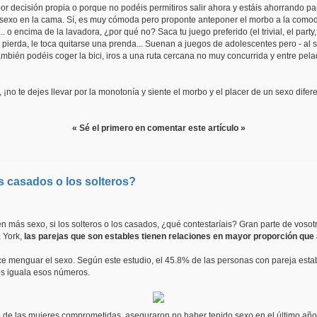
por decisión propia o porque no podéis permitiros salir ahora y estáis ahorrando p
 sexo en la cama. Sí, es muy cómoda pero proponte anteponer el morbo a la comodi
. o encima de la lavadora, ¿por qué no? Saca tu juego preferido (el trivial, el party, 
erda, le toca quitarse una prenda... Suenan a juegos de adolescentes pero - al se
También podéis coger la bici, iros a una ruta cercana no muy concurrida y entre p
 ¡no te dejes llevar por la monotonía y siente el morbo y el placer de un sexo difere
« Sé el primero en comentar este artículo »
 casados o los solteros?
 más sexo, si los solteros o los casados, ¿qué contestaríais? Gran parte de vosot
 York,
las parejas que son estables tienen relaciones en mayor proporción que
n hace menguar el sexo. Según este estudio, el 45.8% de las personas con pareja est
ros iguala esos números.
e las mujeres comprometidas, aseguraron no haber tenido sexo en el último año; 