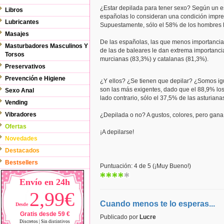
¿Estar depilada para tener sexo? Según un es
Libros
españolas lo consideran una condición impres
Lubricantes
Supuestamente, sólo el 58% de los hombres lo
Masajes
De las españolas, las que menos importancia 
Masturbadores Masculinos Y
de las de baleares le dan extrema importanci
Torsos
murcianas (83,3%) y catalanas (81,3%).
Preservativos
Prevención e Higiene
¿Y ellos? ¿Se tienen que depilar? ¿Somos igu
son las más exigentes, dado que el 88,9% los
Sexo Anal
lado contrario, sólo el 37,5% de las asturiana
Vending
Vibradores
¿Depilada o no? A gustos, colores, pero gana
Ofertas
¡A depilarse!
Novedades
Destacados
Bestsellers
Puntuación: 4 de 5 (¡Muy Bueno!)
Envío en 24h
2,99€
Cuando menos te lo esperas...
Desde
Gratis desde 59 €
Publicado por
Lucre
Discretos | Sin distintivos