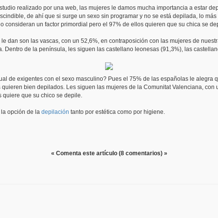
tudio realizado por una web, las mujeres le damos mucha importancia a estar dep
cindible, de ahí que si surge un sexo sin programar y no se está depilada, lo más
 consideran un factor primordial pero el 97% de ellos quieren que su chica se dep
le dan son las vascas, con un 52,6%, en contraposición con las mujeres de nuestra
a. Dentro de la península, les siguen las castellano leonesas (91,3%), las caste
al de exigentes con el sexo masculino? Pues el 75% de las españolas le alegra q
 quieren bien depilados. Les siguen las mujeres de la Comunitat Valenciana, con 
s quiere que su chico se depile.
 la opción de la
depilación
tanto por estética como por higiene.
« Comenta este artículo (8 comentarios) »