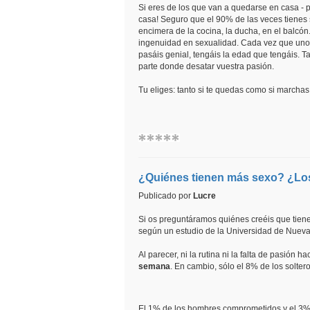
Si eres de los que van a quedarse en casa - 
casa! Seguro que el 90% de las veces tienes
encimera de la cocina, la ducha, en el balcón..
ingenuidad en sexualidad. Cada vez que uno pi
pasáis genial, tengáis la edad que tengáis. 
parte donde desatar vuestra pasión.
Tu eliges: tanto si te quedas como si marchas,
¿Quiénes tienen más sexo? ¿Los
Publicado por
Lucre
Si os preguntáramos quiénes creéis que tienen
según un estudio de la Universidad de Nueva
Al parecer, ni la rutina ni la falta de pasió
semana
. En cambio, sólo el 8% de los solte
El 1% de los hombres comprometidos y el 3% d