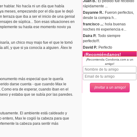
Juan B.
: El pedido fue recibido
rápidamente ...
r hablar. No hacía ni un día que había
 ya meses, empezando por el día que le dejó
Dayanne R.
: Fueron perfectos,
 terraza que iba a ser el inicio de una genial
desde la compra h...
ensajes de súplica... Son esas situaciones en
francisco ...
: hola buenas
: simplemente su hasta ese momento novio ya
noches mi experiencia e...
Daira P.
: Todo siempre
perfecto!!!.
isaría, un chico muy majo fue el que le tomó
David P.
: Perfecto
allí, y que si ya conocía a alguien. Álex le
¡Recomiéndanos!
¡Recomienda Condonia.com a un
amigo!
l monumento más especial que le quería
uerido darse cuenta - que cuando Max le
.. Como era de esperar, cuando iban en el
sexo y estaba que se subía por las paredes.
mutuamente. El ambiente está caldeado y
rpo entero, Max le cogió la cabeza para que
ertemente la cabeza para sentir más