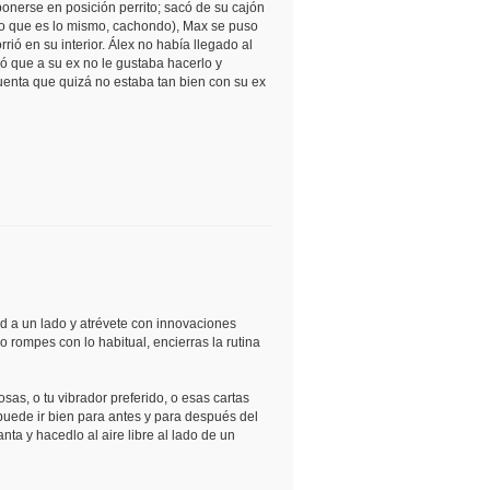
ponerse en posición perrito; sacó de su cajón
 lo que es lo mismo, cachondo), Max se puso
ió en su interior. Álex no había llegado al
ó que a su ex no le gustaba hacerlo y
cuenta que quizá no estaba tan bien con su ex
ad a un lado y atrévete con innovaciones
rompes con lo habitual, encierras la rutina
as, o tu vibrador preferido, o esas cartas
puede ir bien para antes y para después del
ta y hacedlo al aire libre al lado de un