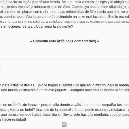
e fue hacia un cajón y sacó una venda. Se la puso a Álex en los ojos y le obligó a 
on sus dedos empezó a lubricar el culo de Álex. Cuando ya estaba bien dilatado (o,
 al unísono de placer, con cada una de las embestidas de Max hasta que este se corr
s puertas, pero Max le sorprendió haciéndole un sexo oral increíble. Eso le record
experiencia sirvió, no sólo para satisfacer sus impulsos sexuales sino para darse 
de emociones fuertes. ¿Cuál sería la siguiente?
« Comenta este artículo (1 comentarios) »
!
para estas fiestas es... ¡No te hagas el santo! O lo que es lo mismo, deja la bond
 una nueva vestimenta o un nuevo juguete. Cualquier novedad es buena si con ello 
a, no os libráis de innovar, porque allá donde vayáis te pueden acompañar las espos
gos. ¿Vais a un hotel? ¡haz uso de la bañera! Llénala, ponle espuma y relajaros - 
que parece ser que habrá algún día sin lluvia, vete hacia la montaña, coge una man
es hacer realidad!