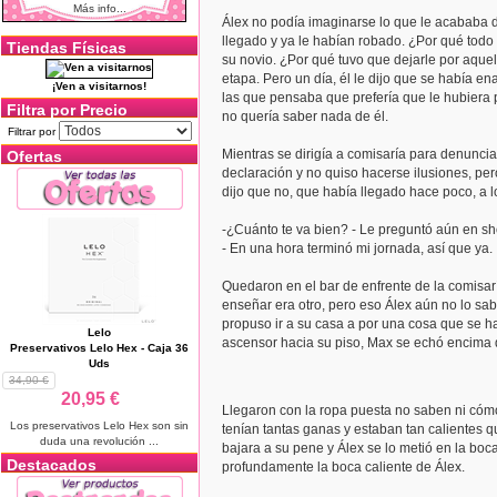
Más info...
Álex no podía imaginarse lo que le acababa d
llegado y ya le habían robado. ¿Por qué todo
Tiendas Físicas
su novio. ¿Por qué tuvo que dejarle por aquel 
etapa. Pero un día, él le dijo que se había e
¡Ven a visitarnos!
las que pensaba que prefería que le hubiera p
Filtra por Precio
no quería saber nada de él.
Filtrar por
Mientras se dirigía a comisaría para denuncia
Ofertas
declaración y no quiso hacerse ilusiones, per
dijo que no, que había llegado hace poco, a l
-¿Cuánto te va bien? - Le preguntó aún en sh
- En una hora terminó mi jornada, así que ya.
Quedaron en el bar de enfrente de la comisar
enseñar era otro, pero eso Álex aún no lo sa
propuso ir a su casa a por una cosa que se ha
Lelo
ascensor hacia su piso, Max se echó encima d
Preservativos Lelo Hex - Caja 36
Uds
34,90 €
20,95 €
Llegaron con la ropa puesta no saben ni cóm
Los preservativos Lelo Hex son sin
tenían tantas ganas y estaban tan calientes qu
duda una revolución ...
bajara a su pene y Álex se lo metió en la bo
Destacados
profundamente la boca caliente de Álex.