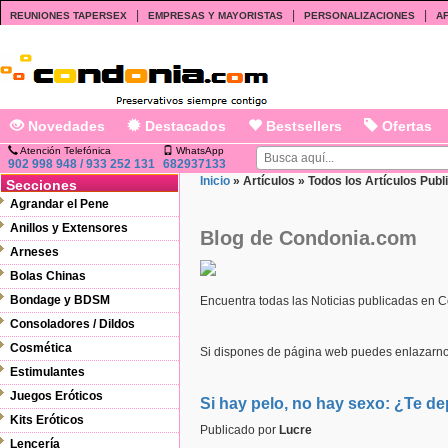
|
|
|
REUNIONES TAPERSEX
EMPRESAS Y MAYORISTAS
PERSONALIZACIONES
AF
Novedades
Destacados
Bestsellers
Ofertas
Atención Telefónica
WhatsApp
902 998 948 / 933 252 131
682937133
Inicio
»
Artículos
»
Todos los Artículos Publ
Secciones
Agrandar el Pene
Anillos y Extensores
Blog de Condonia.com
Arneses
Bolas Chinas
Bondage y BDSM
Encuentra todas las Noticias publicadas en 
Consoladores / Dildos
Cosmética
Si dispones de página web puedes enlazarno
Estimulantes
Juegos Eróticos
Si hay pelo, no hay sexo: ¿Te de
Kits Eróticos
Publicado por
Lucre
Lencería