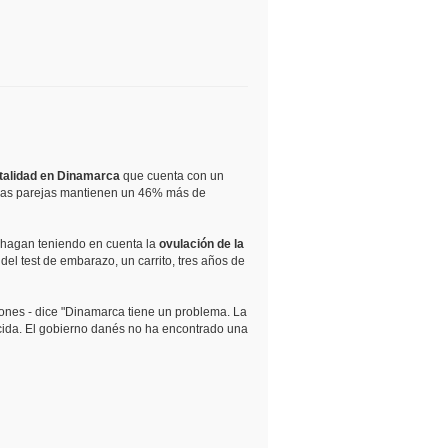
talidad en Dinamarca
que cuenta con un
 las parejas mantienen un 46% más de
o hagan teniendo en cuenta la
ovulación de la
del test de embarazo, un carrito, tres años de
iones - dice "Dinamarca tiene un problema. La
cida. El gobierno danés no ha encontrado una