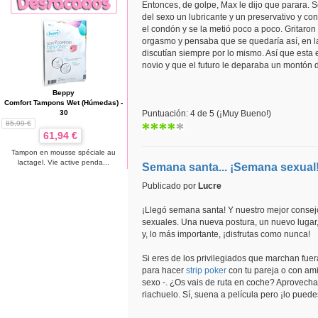
Entonces, de golpe, Max le dijo que parara. S
del sexo un lubricante y un preservativo y c
el condón y se la metió poco a poco. Gritaron
orgasmo y pensaba que se quedaría así, en la
discutían siempre por lo mismo. Así que esta 
novio y que el futuro le deparaba un montón 
Beppy
Comfort Tampons Wet (Húmedas) -
30
Puntuación: 4 de 5 (¡Muy Bueno!)
85,99 €
61,94 €
Tampon en mousse spéciale au
lactagel. Vie active penda...
Semana santa... ¡Semana sexual
Publicado por
Lucre
¡Llegó semana santa! Y nuestro mejor consejo 
sexuales. Una nueva postura, un nuevo lugar,
y, lo más importante, ¡disfrutas como nunca!
Si eres de los privilegiados que marchan fuer
para hacer
strip poker
con tu pareja o con ami
sexo -. ¿Os vais de ruta en coche? Aprovecha 
riachuelo. Sí, suena a película pero ¡lo pued