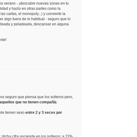
ara verano - ¡descubre nuevas zonas en tu
dad y hazlo en otras partes como la
las cartas, el monopoly...) y convierte la
r algo fuera de lo habitual - seguro que lo
eladeada y peladeada, descansar en alguna
nte!
ros seguro que piensa que los solteros pero,
 aquellos que no tienen compañía
.
able tienen sexo
entre 2 y 3 veces por
dicha cifra asciende en los solteros: a 23%