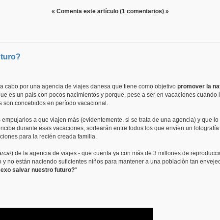
« Comenta este artículo (1 comentarios) »
uturo?
a cabo por una agencia de viajes danesa que tiene como objetivo
promover la na
ue es un país con pocos nacimientos y porque, pese a ser en vacaciones cuando
os son concebidos en período vacacional.
 es empujarlos a que viajen más (evidentemente, si se trata de una agencia) y que l
oncibe durante esas vacaciones, sortearán entre todos los que envíen un fotografía 
ciones para la recién creada familia.
rca!
) de la agencia de viajes - que cuenta ya con más de 3 millones de reproducc
o y no están naciendo suficientes niños para mantener a una población tan enveje
exo salvar nuestro futuro?
"