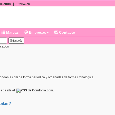
|
ILIADOS
TRABAJAR
Marcas
Empresas
Contacto
icados
Condonia.com de forma periódica y ordenadas de forma cronológica.
s desde el
RSS de Condonia.com
.
pilas?