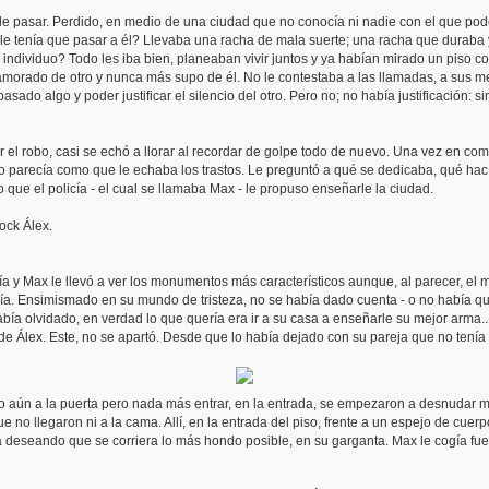
e pasar. Perdido, en medio de una ciudad que no conocía ni nadie con el que pode
 le tenía que pasar a él? Llevaba una racha de mala suerte; una racha que duraba
individuo? Todo les iba bien, planeaban vivir juntos y ya habían mirado un piso con
namorado de otro y nunca más supo de él. No le contestaba a las llamadas, a sus m
asado algo y poder justificar el silencio del otro. Pero no; no había justificación
r el robo, casi se echó a llorar al recordar de golpe todo de nuevo. Una vez en com
o parecía como que le echaba los trastos. Le preguntó a qué se dedicaba, qué hacía 
o que el policía - el cual se llamaba Max - le propuso enseñarle la ciudad.
ock Álex.
ía y Max le llevó a ver los monumentos más característicos aunque, al parecer, e
bía. Ensimismado en su mundo de tristeza, no se había dado cuenta - o no había q
bía olvidado, en verdad lo que quería era ir a su casa a enseñarle su mejor arma.
e Álex. Este, no se apartó. Desde que lo había dejado con su pareja que no tenía 
o aún a la puerta pero nada más entrar, en la entrada, se empezaron a desnudar 
e no llegaron ni a la cama. Allí, en la entrada del piso, frente a un espejo de cue
ca deseando que se corriera lo más hondo posible, en su garganta. Max le cogía fu