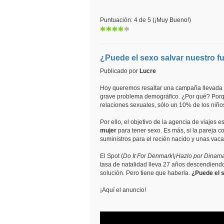
Puntuación: 4 de 5 (¡Muy Bueno!)
¿Puede el sexo salvar nuestro f
Publicado por
Lucre
Hoy queremos resaltar una campaña llevada 
grave problema demográfico. ¿Por qué? Porq
relaciones sexuales, sólo un 10% de los niñ
Por ello, el objetivo de la agencia de viajes
mujer
para tener sexo. Es más, si la pareja c
suministros para el recién nacido y unas vaca
El Spot (
Do It For Denmark
!
¡Hazlo por Dinama
tasa de natalidad lleva 27 años descendiend
solución. Pero tiene que haberla.
¿Puede el s
¡Aquí el anuncio!