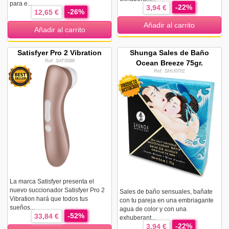
para e...
-22%
3,94 €
-26%
12,65 €
Añadir al carrito
Añadir al carrito
Satisfyer Pro 2 Vibration
Shunga Sales de Baño
Ref. SAT0088
Ocean Breeze 75gr.
Ref. SHU0701
La marca Satisfyer presenta el
nuevo succionador Satisfyer Pro 2
Sales de baño sensuales, bañate
Vibration hará que todos tus
con tu pareja en una embriagante
sueños...
agua de color y con una
-52%
33,84 €
exhuberant...
-22%
3,94 €